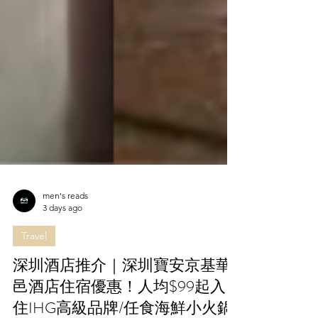
men's reads
3 days ago
Travel
深圳酒店推介｜深圳寶安京基華
邑酒店住宿優惠！人均$99起入