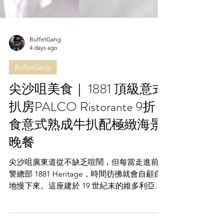
BuffetGang
4 days ago
BuffetGang
尖沙咀美食｜ 1881 頂級意式