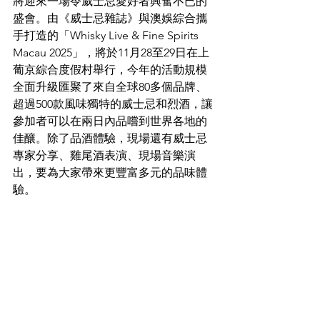
將迎來一場令威士忌愛好者興奮不已的
盛會。由《威士忌雜誌》與澳娛綜合攜
手打造的「Whisky Live & Fine Spirits 
Macau 2025」，將於11月28至29日在上
葡京綜合度假村舉行，今年的活動規模
全面升級匯聚了來自全球80多個品牌、
超過500款風味獨特的威士忌和烈酒，讓
參加者可以在兩日內品嚐到世界各地的
佳釀。除了品酒體驗，現場還有威士忌
專家分享、雞尾酒表演、現場音樂演
出，要為大家帶來更豐富多元的品味體
驗。