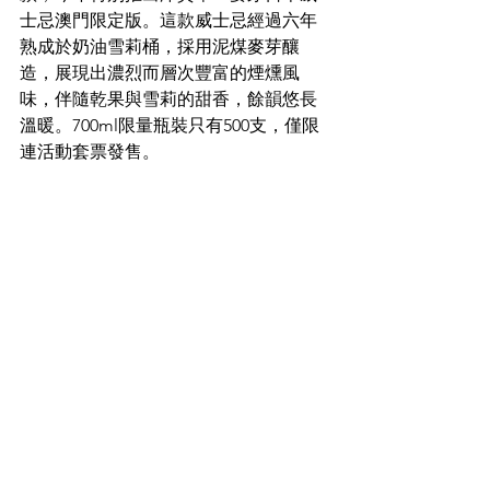
士忌澳門限定版。這款威士忌經過六年
熟成於奶油雪莉桶，採用泥煤麥芽釀
造，展現出濃烈而層次豐富的煙燻風
味，伴隨乾果與雪莉的甜香，餘韻悠長
溫暖。700ml限量瓶裝只有500支，僅限
連活動套票發售。