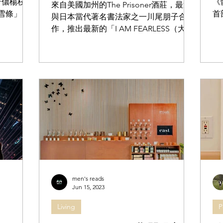
奇儂楊枝甘
《
來自美國加州的The Prisoner酒莊，最近
 雪條」以
首
與日本當代著名書法家之一川尾朋子合
批」，每一
佈
作，推出最新的「I AM FEARLESS（大胆
味，口感層
韓
不敵）」企劃，並推出印有書道藝術的限
批...
戰
量版禮盒，作為收藏家的你，又怎可以錯
奧
過？ The Prisoner首款葡萄酒以最初定居
在納帕谷的意大利移民...
men's reads
Jun 15, 2023
Living
P