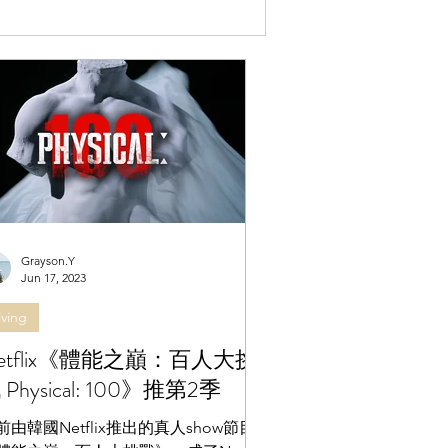
不少人會預期聽到某個充滿戲劇性、一夜之間脫胎
理成章引爆海外樂迷的期盼。 對邱鋒澤而言，《Bend The Lines》不只是一系列巡迴個唱，更是他
既有像 Clockenflap 這樣氣勢磅
舞台駕馭力，今次巡迴展示出
不論舞台大小
式舞台視覺升級 今次
Grayson.Y
Jun 17, 2023
iving
etflix《體能之巔：百人大挑
 Physical: 100》推第2季
前由韓國Netflix推出的真人show節目