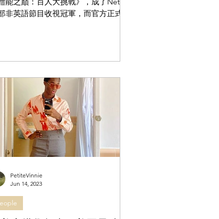
體能之巔：百人大挑戰》，成了Netflix
部非英語節目收視冠軍，而官方正式宣
續訂第二季，不少健身迷非常期待。
國生存競賽節目《體能之巔：百人大挑
》匯集 100 名體態頂尖的參賽者，包括
運選手、職業格鬥家、健美選手、退...
PetiteVinnie
Jun 14, 2023
eople