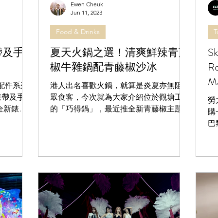
Ewen Cheuk
Jun 11, 2023
Food & Drinks
T
帶及手
夏天火鍋之選！清爽鮮辣青藤
S
椒牛雜鍋配青藤椒沙冰
R
M
活配件系列
港人出名喜歡火鍋，就算是炎夏亦無阻一
錶帶及手機
眾食客，今次就為大家介紹位於觀塘工廈
勞
全新錶帶
的「巧得鍋」，最近推全新青藤椒主題菜
購
收的手機製
單，包括：青藤椒牛雜鍋、麻辣青藤椒涼
巴
富有彈性的
拌花膠、麻辣青藤 椒涼伴魚皮和青藤椒
R
用於日常任
牛油火鍋等，再來一杯醒神的青藤椒沙
Ro
冰，夏日吃得更盡興！ 青藤椒牛雜鍋 辣
II
得過癮...