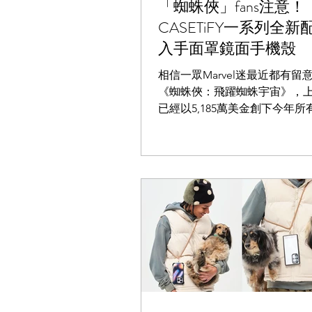
「蜘蛛俠」fans注意！
CASETiFY一系列全新
入手面罩鏡面手機殼
相信一眾Marvel迷最近都有留
《蜘蛛俠：飛躍蜘蛛宇宙》，
已經以5,185萬美金創下今年所
房最高的紀錄，在爛番茄上更獲
高評價，而且IMDb上以9.1分
來最高分的英雄電影。為了讓fa
裏戲外都可以投入蜘蛛俠的「
CA...