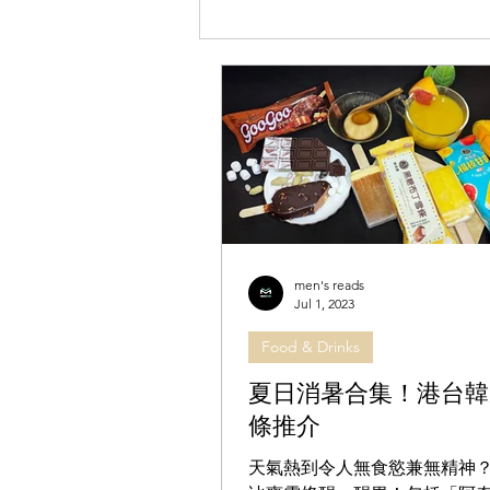
重量與高速蛻變 談起這次巡演與 Mi
換骨的巨變故事。但 Andr 的回
礡的大型音樂節，也有極近距離、能
men's reads
Jul 1, 2023
Food & Drinks
夏日消暑合集！港台韓
條推介
天氣熱到令人無食慾兼無精神