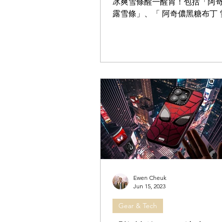
冰爽雪條醒一醒胃！包括「阿
露雪條」、「 阿奇儂黑糖布丁
及「樂天 Goo Goo 脆皮雪糕
款都均以經典甜品搭配清涼滋
次豐富滿足。 阿奇儂楊枝甘露雪糕
Ewen Cheuk
Jun 15, 2023
Gear & Tech