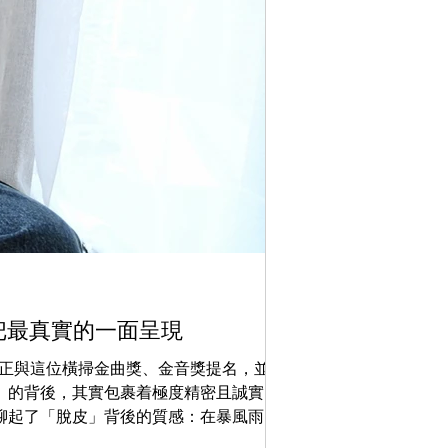
men's reads
樂把最真實的一面呈現
邱鋒澤澳門演唱會2
你真正與這位橫掃金曲獎、金音獎提名，並登
近年在華語樂壇一步步
那股「鬆」的背後，其實包裹着極度精密且誠實的
《Bend The L
r 與我們聊起了「脫皮」背後的質感：在暴風雨來
整跨海重現。 立即購票 延續台灣口碑神作：打破常規的音樂語彙 回看早前高雄站的現場反響，樂迷與媒體的評價幾乎一面倒。整場演出不
這個世界。 每天微量剝落的皮屑：舞台
單流暢緊湊，歌單與故