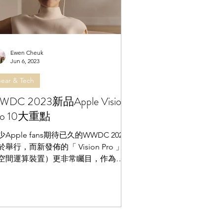
Ewen Cheuk
Jun 6, 2023
ear & Tech
WDC 2023新品Apple Vision
ro 10大重點
少Apple fans期待已久的WWDC 2023
於舉行，而新發佈的「 Vision Pro 」
空間運算裝置）更非常矚目，作為
pple首款AR裝置，究竟它有何賣點？又
為人類帶來甚至改變？ 用手/眼手勢控
支援AR和VR Vision...