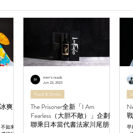
ni Album 的主題「脫皮」（Shedding Skin），或許
應卻極具生活感與畫面感。過去這一年，她的足跡跨越了各種規模的舞台，
與歌迷面對面分享音樂點滴的小型 Livehouse。在她眼裏，
men's reads
Jun 22, 2023
Food & Drinks
L
冰爽雪
The Prisoner全新「I Am
N
Fearless（大胆不敵）」企劃
戰
聯乘日本當代書法家川尾朋子
？不如來點
早