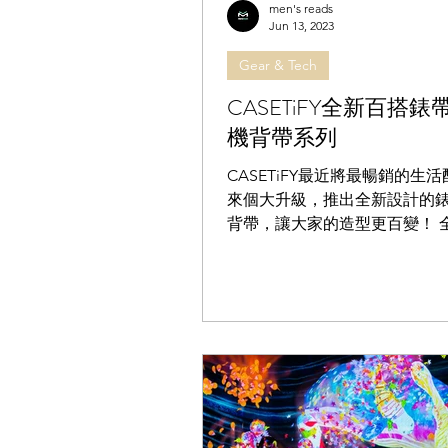
men's reads
Jun 13, 2023
Gear & Tech
CASETiFY全新百搭錶
機背帶系列
CASETiFY最近將最暢銷的生
來個大升級，推出全新設計的
背帶，讓大家的造型更百變！ 
系列 Flexi 彈力錶帶採用以回
成之ReCASETiFY顆粒製作，
手感及啞光飾面堅固耐磨，適
何場合。...