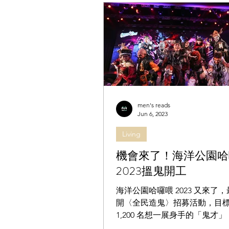
men's reads
Jun 6, 2023
Living
機會來了！海洋公園哈
2023搵鬼開工
海洋公園哈囉喂 2023 又來了
開〈全民造鬼〉招募活動，目
1,200 名想一展身手的「鬼才
鬼大家庭。就算沒有與演藝相