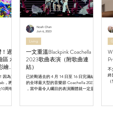
Noah Chan
Jun 6, 2023
Living
G
龍灣！過
一文重溫Blackpink Coachella
W
區 水
2023歌曲表演（附歌曲連
P
彩繪
結）
不
終
！因為近
已於剛過去的 4 月 14 日至 16 日完滿結束
（
ab，將殺
的全球最大型的音樂節 Coachella 2023
A
10周年呈
，當中最令人矚目的表演團體就一定是韓
會
」》展覽，佔
國女子天團Blackpink！想重溫她們在
制 
驗區，集
Coachella 2023的表演？以下就為大家一
發光球體
文集合！ 官方： BLACKPINK -...
─...