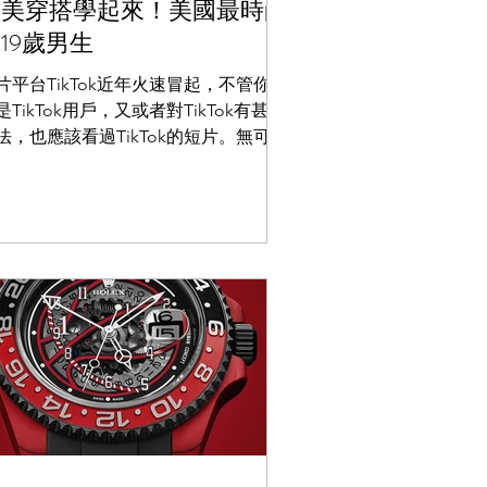
歐美穿搭學起來！美國最時尚
19歲男生
片平台TikTok近年火速冒起，不管你是
是TikTok用戶，又或者對TikTok有甚麼
法，也應該看過TikTok的短片。無可否
的是，TikTok的確受到海外年青人歡
，而不同的年青人，也在這個平台上，
到了自己的天空。來自美國的19歲的年
Wisdom...