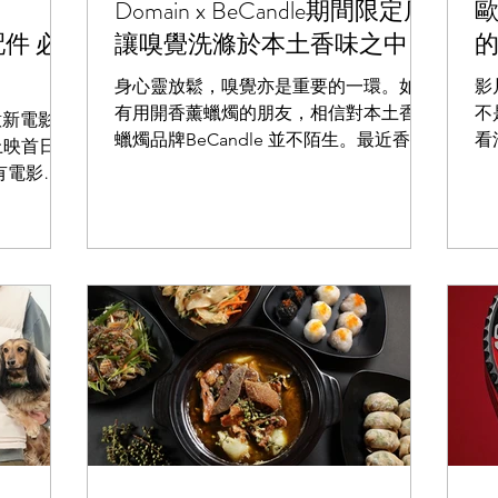
Domain x BeCandle期間限定店
配件 必
讓嗅覺洗滌於本土香味之中
的
身心靈放鬆，嗅覺亦是重要的一環。如果
影
有用開香薰蠟燭的朋友，相信對本土香薰
不
意新電影
蠟燭品牌BeCandle 並不陌生。最近香港
看
上映首日就
東隅就找來BeCandle聯乘合作，於一樓
認
有電影票
的咖啡廳及共享工作空間 Domain 設立期
迎
得96%超
間限定店，讓大家親身嗅一下來自香港的
找
成為有史以
氣味。 蠟燭重灌 再生在心...
青人
ns能夠戲
宇宙」，