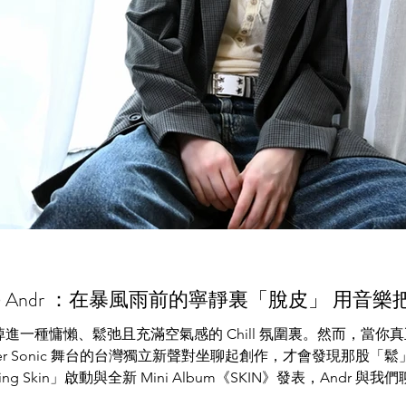
Andr ：在暴風雨前的寧靜裏「脫皮」 用音
覺掉進一種慵懶、鬆弛且充滿空氣感的 Chill 氛圍裏。然而，當
 與 Summer Sonic 舞台的台灣獨立新聲對坐聊起創作，才會發現
g Skin」啟動與全新 Mini Album《SKIN》發表，And
，她選擇用音樂把最真實的焦慮、偽裝與自白，一點一滴剝落給