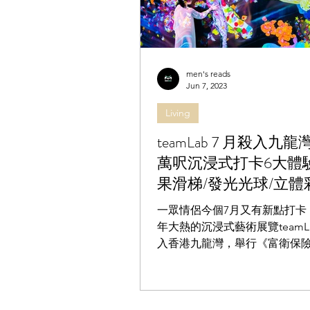
men's reads
Jun 7, 2023
Living
teamLab 7 月殺入九
萬呎沉浸式打卡6大體驗
果滑梯/發光光球/立體
（附購票方法）
一眾情侶今個7月又有新點打卡
年大熱的沉浸式藝術展覽teamL
入香港九龍灣，舉行《富衛保險
獻「teamLab 共創！未來園
地過萬呎，而且更有6大互動體
世界各地廣受歡迎的作品，如
「光球管弦樂團」、「塗鴉自然 ─