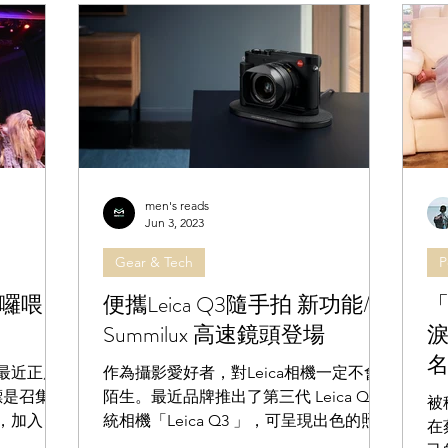
men's reads
Jun 3, 2023
Gear & Tech
P
囉喂
便攜Leica Q3隨手拍 新功能/
Summilux 高速鏡頭登場
，最近正展
作為攝影愛好者，對Leica相機一定不會
標是召集
陌生。最近品牌推出了第三代 Leica Q 系
被
」，加入嘩
統相機「Leica Q3 」，可呈現出色的照片
在
關經驗的新
和影片畫質，配搭高速鏡頭，內置微距模