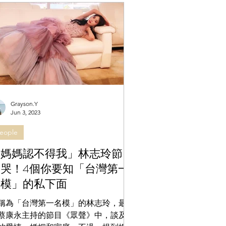
Grayson.Y
Jun 3, 2023
eople
「媽媽認不得我」林志玲節目
淚哭！4個你要知「台灣第一
名模」的私下面
稱為「台灣第一名模」的林志玲，最近
蔡康永主持的節目《眾聲》中，談及自