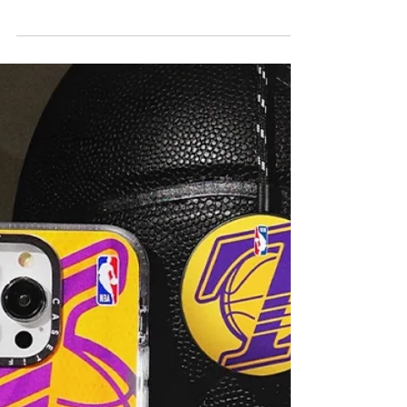
Ewen Cheuk
May 12, 2023
Gear & Tech
iPhone 15的7大傳聞！全面支援動
態島 、支援Wi-Fi 6E、USB-C 端
口
每年的9月都是一眾果粉最期待的月份，因為
Apple將發佈新品。隨著即將推出最新的
iPhone 15的日子愈來愈近，各種傳聞和猜測
也開始在市場上流傳。今次為大家整合了新
iPhone 15的7大傳聞！ iPhone 15傳聞01：全
面支援動態島...