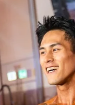
給這個世界。 每天微量剝落的皮屑：舞台重
量與高速蛻變 談起這次巡演與 Mini Album
的主題「脫皮」（Shedding Skin），或許不
少人會預期聽到某個充滿戲劇性、一夜之間
脫胎換骨的巨變故事。但 Andr 的回應卻極具
生活感與畫面感。過去這一年，她的足跡跨
越了各種規模的舞台，既有像 Clockenflap 這
樣氣勢磅礡的大型音樂節，也有極近距離、
能與歌迷面對面分享音樂點滴的小型
Livehouse。在她眼裏，不論舞台大小