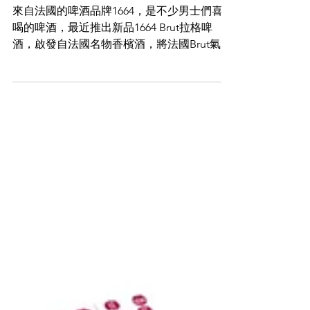
May 17, 2023
1664新品Brut拉格啤酒 享受特強
氣泡
來自法國的啤酒品牌1664，是不少男士們喜歡
喝的啤酒，最近推出新品1664 Brut拉格啤
酒，啟發自法國名物香檳酒，將法國Brut氣泡
酒的清爽微甜帶到香港。 新品沿用藍色啤酒
玻璃瓶的1664 Brut拉格啤酒具特強氣泡感，
帶有陣陣花香及葡萄香氣，入口精緻順滑，配
方更特別加入...