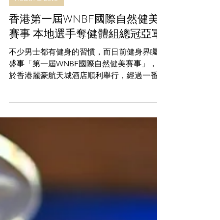
May 18, 2023
Health & Love
香港第一屆WNBF國際自然健美
賽事 本地選手奪健體組總冠亞軍
不少男士都有健身的習慣，而日前健身界矚目
盛事「第一屆WNBF國際自然健美賽事」，已
於香港麗豪航天城酒店順利舉行，經過一番激
鬥後，在觀眾見證下，韓國選手Lee Jihye奪
得女子比堅尼全場總冠軍賽；台灣選手胡智軒
奪得男子健美全場總冠軍賽；香港選手姜庭
峰、Wrtyhuu...