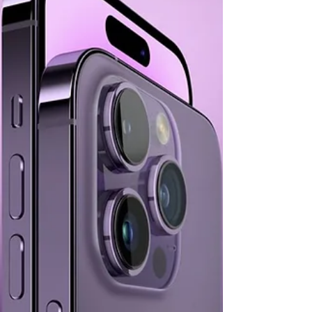
的太空艙，一共能夠乘載6 位乘客與2名工作
人員。 行程中，為了讓乘客觀賞景色及用
餐，是旅行只會停留於平流層
（Stratosphere）...