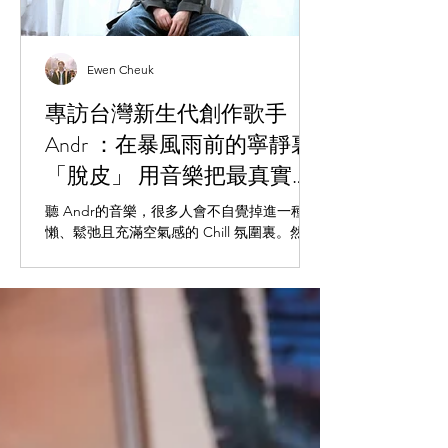
Ewen Cheuk
專訪台灣新生代創作歌手
Andr ：在暴風雨前的寧靜裏
「脫皮」 用音樂把最真實的
一面呈現
聽 Andr的音樂，很多人會不自覺掉進一種慵
懶、鬆弛且充滿空氣感的 Chill 氛圍裏。然
而，當你真正與這位橫掃金曲獎、金音獎提
名，並登上 Clockenflap、SXSW 與 Summer
Sonic 舞台的台灣獨立新聲對坐聊起創作，才
會發現那股「鬆」的背後，其實包裹着極度
精密且誠實的自我拉扯。適逢亞洲巡演
「Shedding Skin」啟動與全新 Mini
Album《SKIN》發表，Andr 與我們聊起了
「脫皮」背後的質感：在暴風雨來臨前夕那
片怪異而迷人的寧靜之中，她選擇用音樂把
最真實的焦慮、偽裝與自白，一點一滴剝落