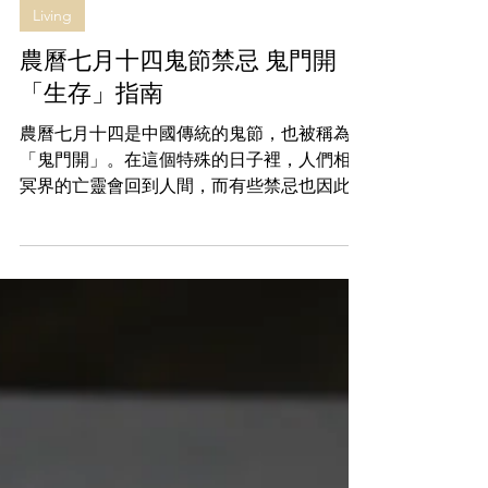
Ewen Cheuk
Aug 18, 2023
Living
農曆七月十四鬼節禁忌 鬼門開
「生存」指南
農曆七月十四是中國傳統的鬼節，也被稱為
「鬼門開」。在這個特殊的日子裡，人們相信
冥界的亡靈會回到人間，而有些禁忌也因此產
生。為免得罪一眾「好友」，對七月十四鬼節
的禁忌大家要知道！ PHOTO / 《迷離夜》劇
照 農曆七月十四是華人社會中一個重要的宗
教節日，人們相信在這天，冥界...