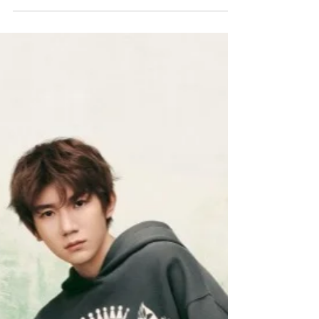
Style
人氣男神魏浚笙（Jeffrey Ngai）
成LONGINES品牌好友
瑞士鐘錶品牌LONGINES近年以全新形象示
人，品牌定位更年輕化，最近宣佈邀請新生代
人氣男神魏浚笙（Jeffrey Ngai）加入
LONGINES成為香港澳門區品牌好友，藉著他
的個人天賦和獨特年輕魅力，作為新世代時尚
指標，親身演繹品牌的優雅態度。...