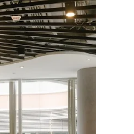
給這個世界。 每天微量剝落的皮屑：舞台重
量與高速蛻變 談起這次巡演與 Mini Album
的主題「脫皮」（Shedding Skin），或許不
少人會預期聽到某個充滿戲劇性、一夜之間
脫胎換骨的巨變故事。但 Andr 的回應卻極具
生活感與畫面感。過去這一年，她的足跡跨
越了各種規模的舞台，既有像 Clockenflap 這
樣氣勢磅礡的大型音樂節，也有極近距離、
能與歌迷面對面分享音樂點滴的小型
Livehouse。在她眼裏，不論舞台大小