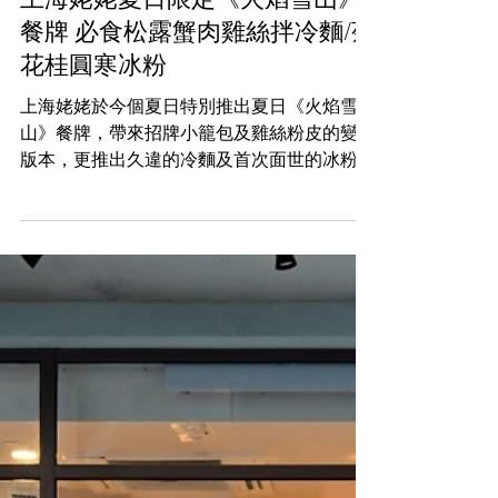
men's reads
Aug 18, 2023
Food & Drinks
上海姥姥夏日限定《火焰雪山》
餐牌 必食松露蟹肉雞絲拌冷麵/菊
花桂圓寒冰粉
上海姥姥於今個夏日特別推出夏日《火焰雪
山》餐牌，帶來招牌小籠包及雞絲粉皮的變奏
版本，更推出久違的冷麵及首次面世的冰粉。
冰與火的交會，於今個炎夏醒一醒胃。 夏日
限定《火焰雪山》餐牌 多款變奏手工菜式 上
海姥姥將每道上海傳統菜式變奏兼昇華，每份
菜式都加上一絲辣勁，喚醒大家的味蕾...