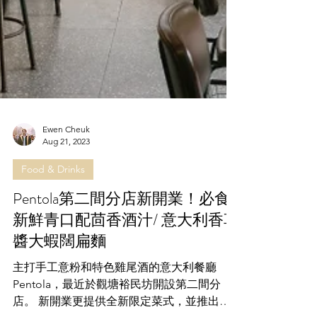
Ewen Cheuk
Aug 21, 2023
Food & Drinks
Pentola第二間分店新開業！必食
新鮮青口配茴香酒汁/ 意大利香草
醬大蝦闊扁麵
主打手工意粉和特色雞尾酒的意大利餐廳
Pentola，最近於觀塘裕民坊開設第二間分