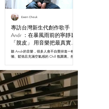
Ewen Cheuk
專訪台灣新生代創作歌手
Andr ：在暴風雨前的寧靜裏
「脫皮」 用音樂把最真實的
一面呈現
聽 Andr的音樂，很多人會不自覺掉進一種慵
懶、鬆弛且充滿空氣感的 Chill 氛圍裏。然
而，當你真正與這位橫掃金曲獎、金音獎提
名，並登上 Clockenflap、SXSW 與 Summer
Sonic 舞台的台灣獨立新聲對坐聊起創作，才
會發現那股「鬆」的背後，其實包裹着極度
精密且誠實的自我拉扯。適逢亞洲巡演
「Shedding Skin」啟動與全新 Mini
Album《SKIN》發表，Andr 與我們聊起了
「脫皮」背後的質感：在暴風雨來臨前夕那
片怪異而迷人的寧靜之中，她選擇用音樂把
最真實的焦慮、偽裝與自白，一點一滴剝落