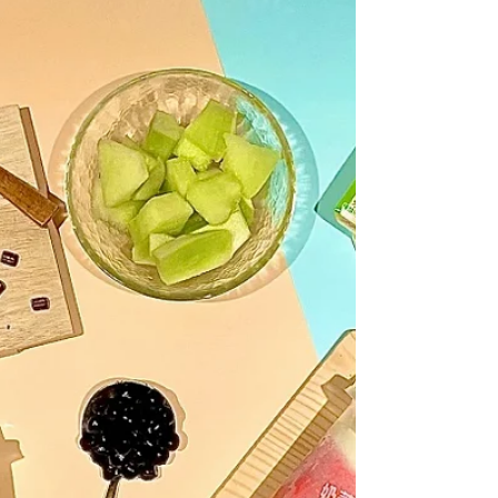
源 同時推七夕限定系列
瑞士百年奢侈品牌 Bally 最近宣佈他們的全球
品牌新代言人，今次找來歌手演員王源，他個
人風格與 Z 世代粉絲具一定影響力，今次的
合作能加強品牌對不同年齡層的吸引力。 王
源以全球品牌代言人身份演繹 Bally 2023 秋冬
系列廣告。廣告於瑞士取景拍攝，以現代摩登
風格演繹瑞...