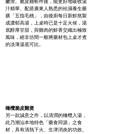
嫩滑。脆皮雞斬件後，能更好地吸收湯
汁精華。配搭廣東人熟悉的袪濕養生藥
膳「五指毛桃」，由後廚每日新鮮熬製
成濃郁高湯，上桌時已是十足火候，湯
底醇厚甘甜，與雞肉的鮮香交織出極致
風味，絕非坊間一般將藥材包上桌才煮
的淡薄湯底可比。
橄欖脆皮雞煲 
另一款誠意之作，以清潤的橄欖入湯，
此乃潮汕本地特色「藥食同源」之食
材，具有清熱下火、生津消炎的功效。