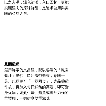
以之入湯，湯色清澈，入口回甘，更能
突顯雞肉的原味鮮甜，是追求健康與美
味的必然之選。
鳳園雞煲 
選用鮮嫩的文昌雞，配以秘製的「鳳園
醬汁」爆炒，醬汁濃郁鮮香，惹味十
足。此煲更可「一煲兩食」，先品嚐雞
件後，再加入每日鮮熬的高湯，即可變
身火鍋，涮煮生蠔、鮑魚或掛汁力強的
華豐麵，一鍋盡享雙重滋味。