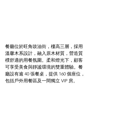
餐廳位於旺角豉油街，樓高三層，採用
溫馨木系設計，融入原木材質，營造質
樸舒適的用餐氛圍。柔和燈光下，顧客
可享受美食與靜謐環境的雙重體驗。餐
廳設有逾 40 張餐桌，提供 160 個座位，
包括戶外用餐區及一間獨立 VIP 房。