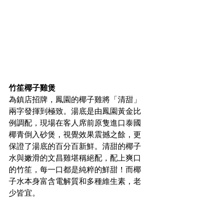
竹笙椰子雞煲 
為鎮店招牌，鳳園的椰子雞將「清甜」
兩字發揮到極致。湯底是由鳳園黃金比
例調配，現場在客人席前原隻進口泰國
椰青倒入砂煲，視覺效果震撼之餘，更
保證了湯底的百分百新鮮。清甜的椰子
水與嫩滑的文昌雞堪稱絕配，配上爽口
的竹笙，每一口都是純粹的鮮甜！而椰
子水本身富含電解質和多種維生素，老
少皆宜。