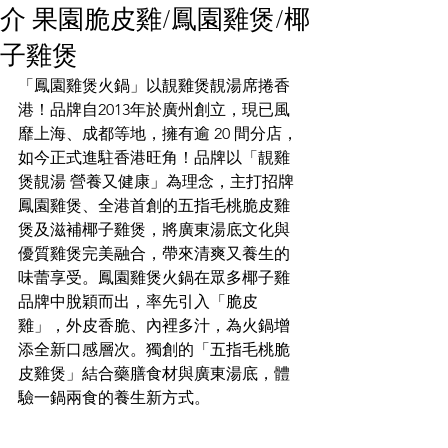
介 果園脆皮雞/鳳園雞煲/椰
子雞煲
「鳳園雞煲火鍋」以靚雞煲靚湯席捲香
港！品牌自2013年於廣州創立，現已風
靡上海、成都等地，擁有逾 20 間分店，
如今正式進駐香港旺角！品牌以「靚雞
煲靚湯 營養又健康」為理念，主打招牌
鳳園雞煲、全港首創的五指毛桃脆皮雞
煲及滋補椰子雞煲，將廣東湯底文化與
優質雞煲完美融合，帶來清爽又養生的
味蕾享受。鳳園雞煲火鍋在眾多椰子雞
品牌中脫穎而出，率先引入「脆皮
雞」，外皮香脆、內裡多汁，為火鍋增
添全新口感層次。獨創的「五指毛桃脆
皮雞煲」結合藥膳食材與廣東湯底，體
驗一鍋兩食的養生新方式。