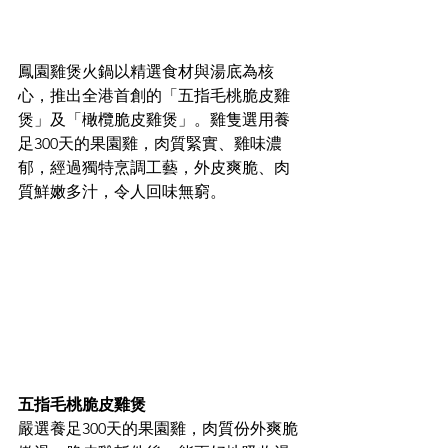
鳳園雞煲火鍋以精選食材與湯底為核
心，推出全港首創的「五指毛桃脆皮雞
煲」及「橄欖脆皮雞煲」。雞隻選用養
足300天的果園雞，肉質緊實、雞味濃
郁，經過獨特烹調工藝，外皮爽脆、肉
質鮮嫩多汁，令人回味無窮。
五指毛桃脆皮雞煲 
嚴選養足300天的果園雞，肉質份外爽脆