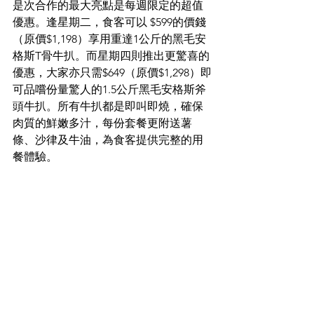
是次合作的最大亮點是每週限定的超值
優惠。逢星期二，食客可以 $599的價錢
（原價$1,198）享用重達1公斤的黑毛安
格斯T骨牛扒。而星期四則推出更驚喜的
優惠，大家亦只需$649（原價$1,298）即
可品嚐份量驚人的1.5公斤黑毛安格斯斧
頭牛扒。所有牛扒都是即叫即燒，確保
肉質的鮮嫩多汁，每份套餐更附送薯
條、沙律及牛油，為食客提供完整的用
餐體驗。