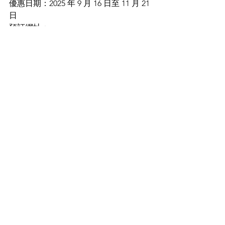
優惠日期：2025 年 9 月 16 日至 11 月 21 
日
預訂網址： 
https://book.bistrochat.com/flatironste
ak-themistral?l=zh_TW
The Mistral
地址：香港尖沙咀東麼地道 70 號香港海
景嘉福洲際酒店 1 樓
營業時間：週一至週六 12:00 - 15:00 及 
18:30 - 22:30；週日 11:00 - 15:00 及 
18:30 - 22:30
電話：2731 2870
Food & Drinks