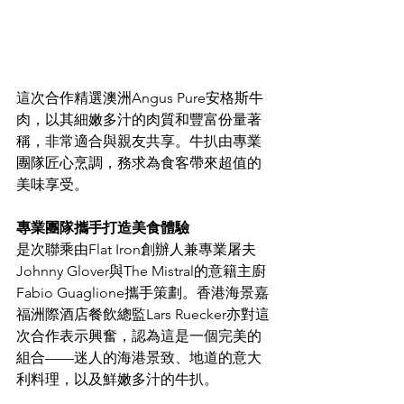
這次合作精選澳洲Angus Pure安格斯牛
肉，以其細嫩多汁的肉質和豐富份量著
稱，非常適合與親友共享。牛扒由專業
團隊匠心烹調，務求為食客帶來超值的
美味享受。
專業團隊攜手打造美食體驗
是次聯乘由Flat Iron創辦人兼專業屠夫
Johnny Glover與The Mistral的意籍主廚
Fabio Guaglione攜手策劃。香港海景嘉
福洲際酒店餐飲總監Lars Ruecker亦對這
次合作表示興奮，認為這是一個完美的
組合——迷人的海港景致、地道的意大
利料理，以及鮮嫩多汁的牛扒。