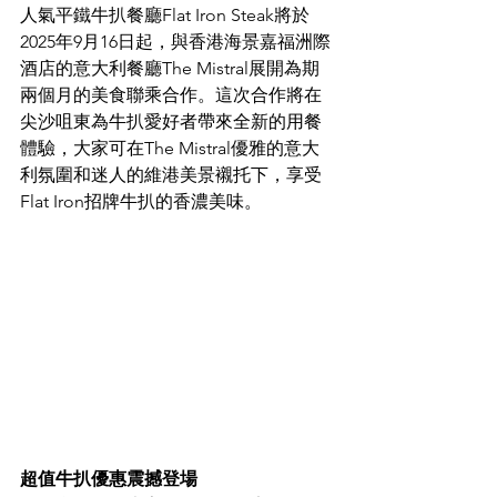
人氣平鐵牛扒餐廳Flat Iron Steak將於
2025年9月16日起，與香港海景嘉福洲際
酒店的意大利餐廳The Mistral展開為期
兩個月的美食聯乘合作。這次合作將在
尖沙咀東為牛扒愛好者帶來全新的用餐
體驗，大家可在The Mistral優雅的意大
利氛圍和迷人的維港美景襯托下，享受
Flat Iron招牌牛扒的香濃美味。
超值牛扒優惠震撼登場