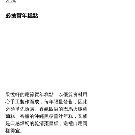
2024/
必搶賀年糕點
采悅軒的應節賀年糕點，以優質食材用
心手工製作而成，每年限量發售，因此
必須爭先搶購。香氣四溢的巴馬火腿蘿
蔔糕、香甜的沖繩黑糖薑汁年糕，又或
是口感煙韌的乾清棗皇糕，送禮自用同
樣得宜。