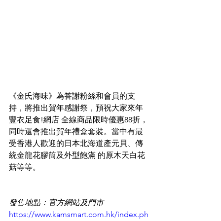
《金氏海味》為答謝粉絲和會員的支
持，將推出賀年感謝祭，預祝大家來年
豐衣足食!網店 全線商品限時優惠88折，
同時還會推出賀年禮盒套裝。當中有最
受香港人歡迎的日本北海道產元貝、傳
統金龍花膠筒及外型飽滿 的原木天白花
菇等等。
發售地點：官方網站及門市 
https://www.kamsmart.com.hk/index.ph