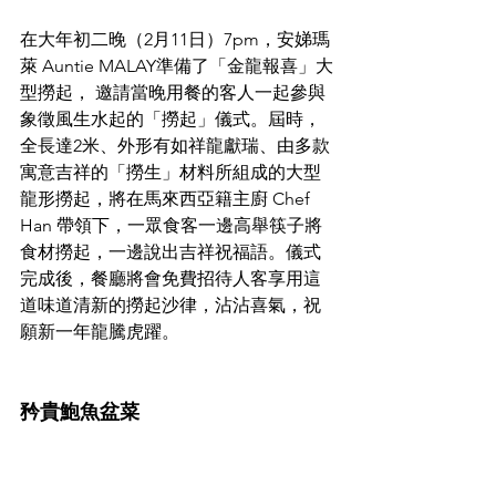
在大年初二晚（2月11日）7pm，安娣瑪
萊 Auntie MALAY準備了「金龍報喜」大
型撈起， 邀請當晚用餐的客人一起參與
象徵風生水起的「撈起」儀式。屆時，
全長達2米、外形有如祥龍獻瑞、由多款
寓意吉祥的「撈生」材料所組成的大型
龍形撈起，將在馬來西亞籍主廚 Chef 
Han 帶領下，一眾食客一邊高舉筷子將
食材撈起，一邊說出吉祥祝福語。儀式
完成後，餐廳將會免費招待人客享用這
道味道清新的撈起沙律，沾沾喜氣，祝
願新一年龍騰虎躍。
矜貴鮑魚盆菜