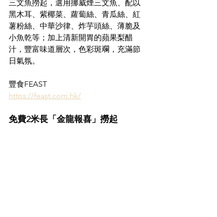
三文魚撈起，選用挪威煙三文魚、配以
黑木耳、紫椰菜、蘿蔔絲、青瓜絲、紅
薯粉絲、中華沙律、炸芋頭絲、薄脆及
小魚乾等；加上清新開胃的蘋果梨醋
汁，豐富味道層次，色彩斑斕，充滿節
日氣氛。
豐食FEAST
https://feast.com.hk/
免費2米長「金龍報喜」撈起