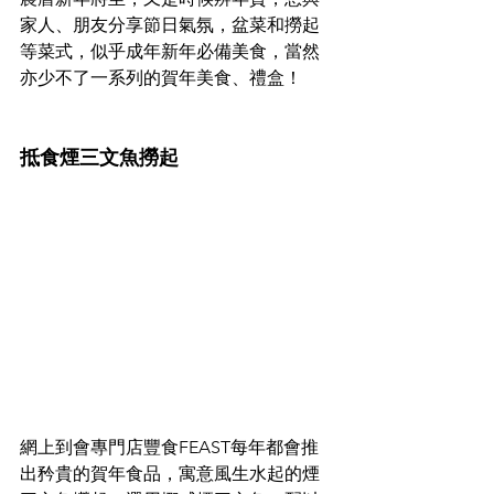
家人、朋友分享節日氣氛，盆菜和撈起
等菜式，似乎成年新年必備美食，當然
亦少不了一系列的賀年美食、禮盒！
抵食煙三文魚撈起
網上到會專門店豐食FEAST每年都會推
出矜貴的賀年食品，寓意風生水起的煙