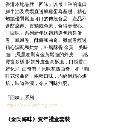
香港本地品牌「回味」以最上乘的進口
鮮牛油及農場直送鮮雞蛋為基礎，精心
炮製優質鬆脆可口的傳統食品，產品不
含防腐劑、香精或色素，食得更安心。
「回味」系列新年送禮精選包括雞蛋
卷、鳳凰卷、酥餅和曲奇。雞蛋卷經過
精心調配和烘焙，外層酥香 金黃，美味
脆口;鳳凰卷則有金黃鬆脆的外皮，口感
豐富多樣;酥餅外皮金黃酥脆，口感香口
鬆化;而 曲奇有「原味花漾曲奇」和「咖
啡花漾曲奇」兩種口味，均經過精心烘
焙，味道香濃，令人回味無窮。
「回味」系列
https://www.yathing.com
《金氏海味》賀年禮盒套裝