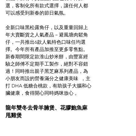
選，客制化所有款式選擇，讓任何人都
可以感受到新春的節日氣氛。
全新口味黑松露角仔，以及重量回歸上
年大賣斷貨之人氣產品－避風塘肉鬆角
仔，一共推出6款人氣特色口味任均選
擇。今年所有產品加推至更多零售點。
新春期間限定款淮山炒米餅，由豐富經
驗之師傅不定期手工製作，絕對不容錯
過！同時推出親子黑芝麻系列產品，為
小朋友而設的營養滿分之健康美味  ，主
打 DHA 低糖合桃款，有助孩子大腦和心
臟健康，食得開心同時媽咪放心 。
龍年雙冬去骨羊腩煲、花膠鮑魚麻
甩雞煲