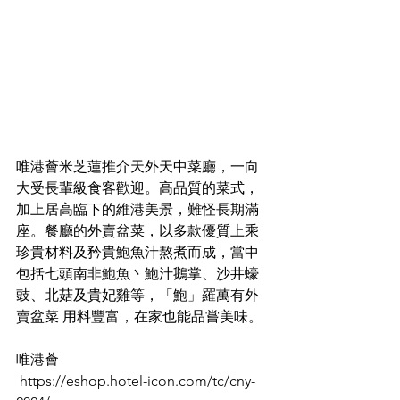
唯港薈米芝蓮推介天外天中菜廳，一向
大受長輩級食客歡迎。高品質的菜式，
加上居高臨下的維港美景，難怪長期滿
座。餐廳
的外賣盆菜，以多款優質上乘
珍貴材料及矜貴鮑魚汁熬煮而成，當中
包括七頭南非鮑魚丶鮑汁鵝掌、沙井蠔
豉、北菇及貴妃雞等，「鮑」羅萬有外
賣盆菜 用料豐富，在家也能品嘗美味。
唯港薈
https://eshop.hotel-icon.com/tc/cny-