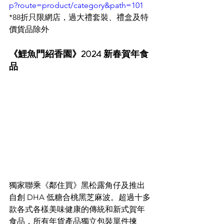
p?route=product/category&path=101
*88折只限網店，過大禮套裝、禮盒及特
價貨品除外
《鯉魚門紹香園》2024 新春賀年食
品
獨家聯乘《鄰住買》黑松露角仔及推出
自創 DHA 低糖合桃黑芝麻波。超過十多
款各式各樣美味健康的傳統和新式賀年
食品，所有年貨產品獨立包裝單件揀