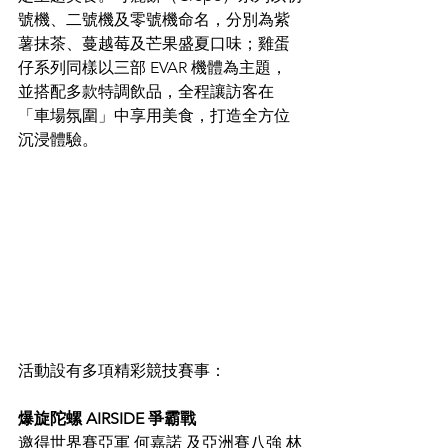
號機、二號機及零號機命名，分別為紫
薯抹茶、蔓越莓及芒果盛夏口味；雞蛋
仔系列同樣以三部 EVAR 機體為主題，
並搭配多款特調飲品，全程讓訪客在
「車場氛圍」中享用美食，打造全方位
沉浸體驗。
活動設有多項精彩競技賽事：
爆旋陀螺 AIRSIDE 爭霸戰
邀得世界賽亞軍 何嘉諾 及亞洲賽八強 林