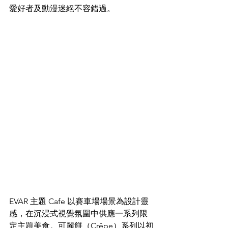
愛好者及動漫迷絕不容錯過。
EVAR 主題 Cafe 以賽車場場景為設計靈
感，在沉浸式視覺氛圍中供應一系列限
定主題美食。可麗餅（Crêpe）系列以初