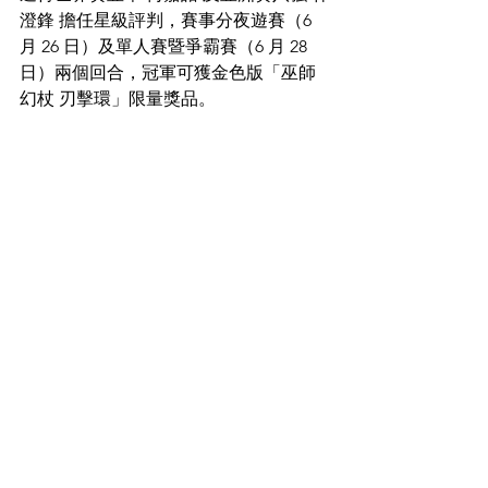
澄鋒 擔任星級評判，賽事分夜遊賽（6 
月 26 日）及單人賽暨爭霸賽（6 月 28 
日）兩個回合，冠軍可獲金色版「巫師
幻杖 刃擊環」限量獎品。