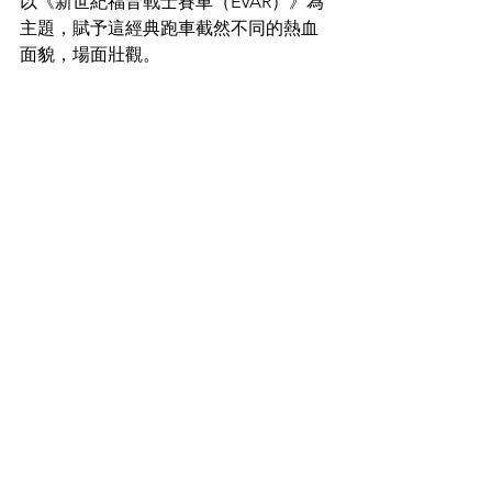
以《新世紀福音戰士賽車（EVAR）》為
主題，賦予這經典跑車截然不同的熱血
面貌，場面壯觀。