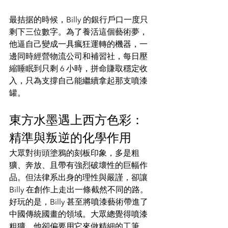
最拮据的時候，Billy 的銀行戶口一度只
剩下三位數字。為了養活這個藝術夢，
他逼自己變成一具瘋狂運轉的機器，一
邊同時經營物流公司和補習社，每日壓
縮睡眠到只剩 6 小時，拼命賺取穩定收
入，只為支撐自己能繼續拿起那支噴漆
罐。
東方水墨遇上西方色彩：
精準與叛逆的化學作用
大眾對街頭塗鴉的刻板印象，多是粗
獷、奔放、且帶有強烈破壞性的巨幅作
品。但法律系出身的理性與嚴謹，卻讓 
Billy 在創作上走出一條截然不同的路。
好玩的是，Billy 甚至將噴漆藝術帶進了
中國傳統國畫的領域。大眾總覺得噴漆
粗獷，他卻偏要用它來做精細的工筆，