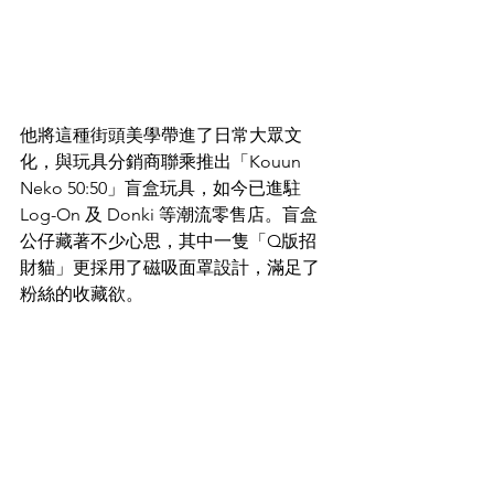
他將這種街頭美學帶進了日常大眾文
化，與玩具分銷商聯乘推出「Kouun 
Neko 50:50」盲盒玩具，如今已進駐 
Log-On 及 Donki 等潮流零售店。盲盒
公仔藏著不少心思，其中一隻「Q版招
財貓」更採用了磁吸面罩設計，滿足了
粉絲的收藏欲。 