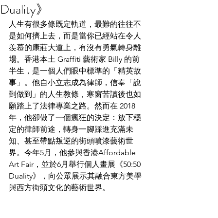
Duality》
人生有很多條既定軌道，最難的往往不
是如何擠上去，而是當你已經站在令人
羨慕的康莊大道上，有沒有勇氣轉身離
場。香港本土 Graffiti 藝術家 Billy 的前
半生，是一個人們眼中標準的「精英故
事」。他自小立志成為律師，信奉「說
到做到」的人生教條，寒窗苦讀後也如
願踏上了法律專業之路。然而在 2018 
年，他卻做了一個瘋狂的決定：放下穩
定的律師前途，轉身一腳踩進充滿未
知、甚至帶點叛逆的街頭噴漆藝術世
界。今年5月，他參與香港Affordable 
Art Fair，並於6月舉行個人畫展《50:50 
Duality》，向公眾展示其融合東方美學
與西方街頭文化的藝術世界。