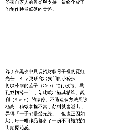
份來自家人的溫柔與支持，最終化成了
他創作時最堅硬的骨骼。
為了在黑夜中展現招財貓骨子裡的霓虹
光芒，Billy 更研究出獨門的小秘技——
將噴漆罐的蓋子（Cap）進行改造、戳
孔並切掉一半，藉此噴出極其精準、銳
利（Sharp）的線條。不過這個方法風險
極高，稍微拿捏不當，顏料就會溢出，
弄得「一手都是螢光綠」，但也正因如
此，每一幅作品都多了一份不可複製的
街頭原始感。