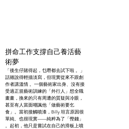
拼命工作支撐自己養活藝
術夢 
「後生仔賭得起，乜嘢都去試下啦 。」
話雖說得輕描淡寫，但現實從來不跟創
作者講溫情 。一個藝術家出身、沒有接
受過正規藝術訓練的「外行人」想全職
畫畫，換來的只有周遭的質疑與冷眼，
甚至有人當面嘲諷他「做藝術要乞
食」。當初接觸噴漆，Billy 坦言原因很
單純、也很現實——純粹為了「慳錢」 
。起初，他只是嘗試在自己的滑板上噴