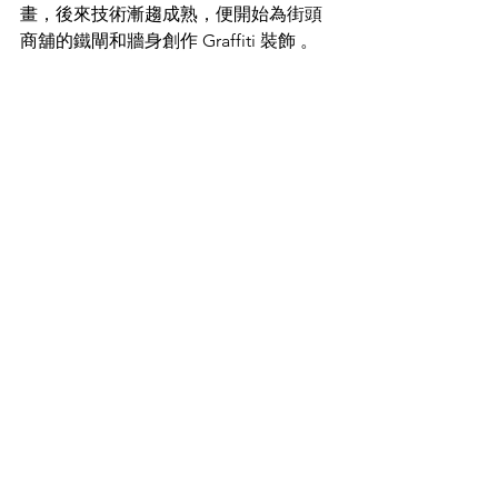
畫，後來技術漸趨成熟，便開始為街頭
商舖的鐵閘和牆身創作 Graffiti 裝飾 。