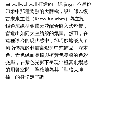
由 wellwellwell 打造的「䭘 jing」不是你
印象中那種悶熱的大牌檔，設計師以復
古未來主義（Retro-futurism）為主軸，
銀色流線型金屬天花配合嵌入式燈帶，
營造出如同太空艙般的氛圍。然而，在
這種冰冷的現代感中，卻巧妙地嵌入了
嶺南傳統的刺繡宮燈與中式飾品。深木
色、青色絨面長椅與橙黃色餐椅的色彩
交織，在紫色光影下呈現出極富劇場感
的用餐空間，準確地為其「型格大牌
檔」的身份定了調。