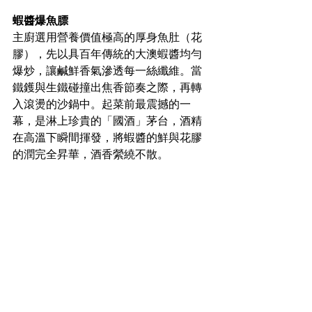
蝦醬爆魚膘
主廚選用營養價值極高的厚身魚肚（花
膠），先以具百年傳統的大澳蝦醬均勻
爆炒，讓鹹鮮香氣滲透每一絲纖維。當
鐵鑊與生鐵碰撞出焦香節奏之際，再轉
入滾燙的沙鍋中。起菜前最震撼的一
幕，是淋上珍貴的「國酒」茅台，酒精
在高溫下瞬間揮發，將蝦醬的鮮與花膠
的潤完全昇華，酒香縈繞不散。