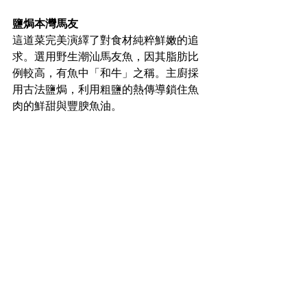
鹽焗本灣馬友
這道菜完美演繹了對食材純粹鮮嫩的追
求。選用野生潮汕馬友魚，因其脂肪比
例較高，有魚中「和牛」之稱。主廚採
用古法鹽焗，利用粗鹽的熱傳導鎖住魚
肉的鮮甜與豐腴魚油。