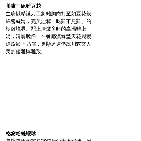
川東三絕雞豆花
主廚以精湛刀工將雞胸肉打至如豆花般
綿密絲滑，完美詮釋「吃雞不見雞」的
極致境界。配上清燉多時的高溫雞上
湯，清麗脫俗。在餐廳流線型天花與暖
調燈影下品嚐，更顯這道傳統川式文人
菜的優雅與雅致。
亁窩粉絲蝦
球