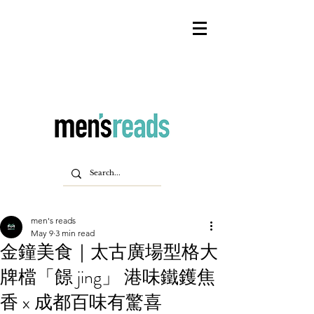
men's reads
May 9
3 min read
金鐘美食｜太古廣場型格大
牌檔「䭘 jing」 港味鐵鑊焦
香 x 成都百味有驚喜