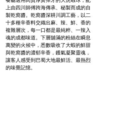
餐廳選用肉質厚實彈牙的大虎蝦球，配
上由四川師傅跨海傳承、秘製而成的自
製乾窩醬。乾窩醬深耕川調工藝，以二
十多種辛香料交織出麻、辣、鮮、香的
複雜層次，每一口都是最純粹、一辣入
魂的成都味道。下層舖滿的粉絲在瞬息
萬變的火候中，悉數吸收了大蝦的鮮甜
與乾窩醬的濃郁辛香，鑊氣凝聚靈魂，
讓客人感受到巴蜀大地最鮮活、最熱烈
的味覺記憶。