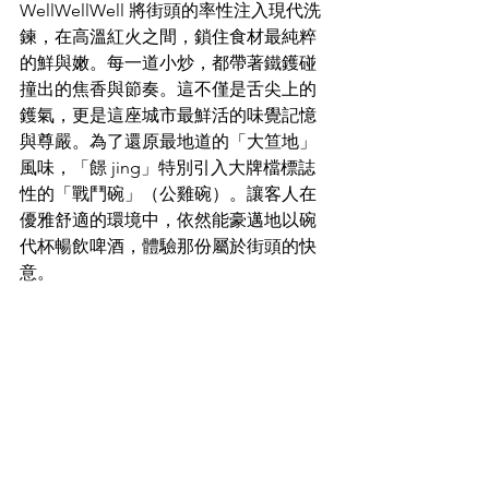
WellWellWell 將街頭的率性注入現代洗
鍊，在高溫紅火之間，鎖住食材最純粹
的鮮與嫩。每一道小炒，都帶著鐵鑊碰
撞出的焦香與節奏。這不僅是舌尖上的
鑊氣，更是這座城市最鮮活的味覺記憶
與尊嚴。為了還原最地道的「大笪地」
風味，「䭘 jing」特別引入大牌檔標誌
性的「戰鬥碗」（公雞碗）。讓客人在
優雅舒適的環境中，依然能豪邁地以碗
代杯暢飲啤酒，體驗那份屬於街頭的快
意。