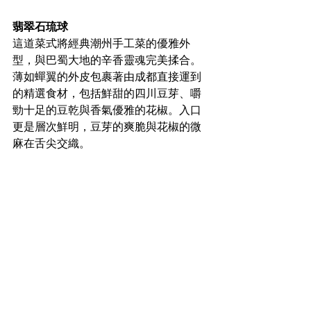
翡翠石琉球
這道菜式將經典潮州手工菜的優雅外
型，與巴蜀大地的辛香靈魂完美揉合。
薄如蟬翼的外皮包裹著由成都直接運到
的精選食材，包括鮮甜的四川豆芽、嚼
勁十足的豆乾與香氣優雅的花椒。入口
更是層次鮮明，豆芽的爽脆與花椒的微
麻在舌尖交織。