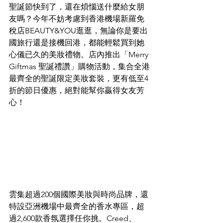
聖誕節快到了，還在煩惱送什麼給女朋
友嗎？今年不妨考慮到香港機場新羅免
稅店BEAUTY&YOU逛逛，無論你是要出
國旅行還是接機回港，都能輕鬆買到她
心儀已久的美妝禮物。店內推出「Merry 
Giftmas 聖誕禮讚」購物活動，集合全港
最齊全的聖誕限定美妝套裝，更有低至4
折的節日優惠，絕對能幫你贏得女友芳
心！
雲集超過200個國際美妝與時尚品牌，還
特設亞洲機場中最齊全的香水專區，超
過2,600款香氛選擇任你挑。Creed、