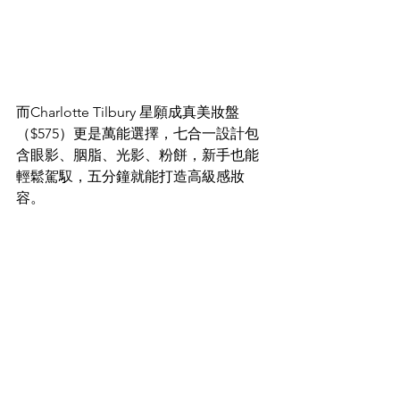
而Charlotte Tilbury 星願成真美妝盤
（$575）更是萬能選擇，七合一設計包
含眼影、胭脂、光影、粉餅，新手也能
輕鬆駕馭，五分鐘就能打造高級感妝
容。​