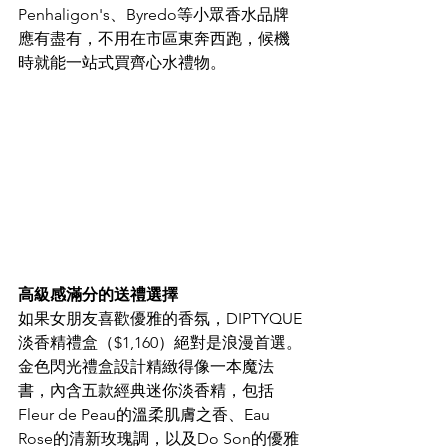
Penhaligon's、Byredo等小眾香水品牌
應有盡有，不用在市區東奔西跑，候機
時就能一站式買齊心水禮物。​
高級感滿分的送禮選擇
如果女朋友喜歡優雅的香氛，DIPTYQUE
淡香精禮盒（$1,160）絕對是浪漫首選。
金色閃光禮盒設計精緻得像一本魔法
書，內含五款經典迷你淡香精，包括
Fleur de Peau的溫柔肌膚之香、Eau 
Rose的清新玫瑰調，以及Do Son的優雅