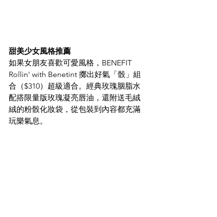
甜美少女風格推薦
如果女朋友喜歡可愛風格，BENEFIT 
Rollin' with Benetint 擲出好氣「骰」組
合（$310）超級適合。經典玫瑰胭脂水
配搭限量版玫瑰凝亮唇油，還附送毛絨
絨的粉骰化妝袋，從包裝到內容都充滿
玩樂氣息。