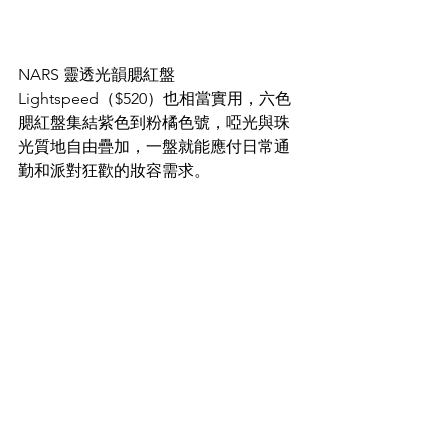
NARS 靈透光韻腮紅盤 
Lightspeed（$520）也相當實用，六色
腮紅盤集結紫色到粉橘色號，啞光與珠
光質地自由疊加，一盤就能應付日常通
勤和派對狂歡的妝容需求。