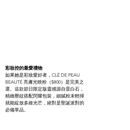
彩妝控的最愛禮物
如果她是彩妝愛好者，CLÉ DE PEAU 
BEAUTÉ 亮膚光映粉（$800）是完美之
選。這款節日限定版靈感源自蛋白石，
精緻壓紋搭配閃耀包裝，細膩粉末輕掃
就能綻放多維光芒，絕對是聖誕派對的
必備單品。​