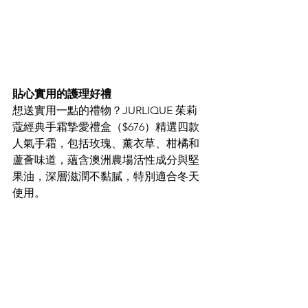
貼心實用的護理好禮
想送實用一點的禮物？JURLIQUE 茱莉
蔻經典手霜摯愛禮盒（$676）精選四款
人氣手霜，包括玫瑰、薰衣草、柑橘和
蘆薈味道，蘊含澳洲農場活性成分與堅
果油，深層滋潤不黏膩，特別適合冬天
使用。