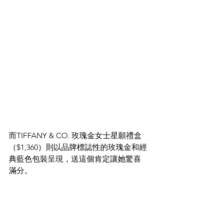
而TIFFANY & CO. 玫瑰金女士星願禮盒
（$1,360）則以品牌標誌性的玫瑰金和經
典藍色包裝呈現，送這個肯定讓她驚喜
滿分。​