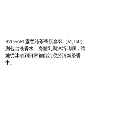
BVLGARI 靈意綠茶香氛套裝（$1,160）
則包含淡香水、身體乳與沐浴啫喱，讓
她從沐浴到日常都能沉浸於清新茶香
中。​