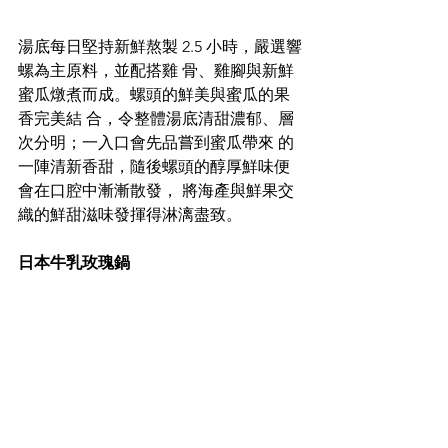
湯底每日堅持新鮮熬製 2.5 小時，嚴選響
螺為主原料，並配搭雞 骨、雞腳與新鮮
蜜瓜燉煮而成。螺頭的鮮美與蜜瓜的果
香完美結 合，令整體湯底清甜濃郁、層
次分明；一入口會先品嘗到蜜瓜帶來 的
一陣清新香甜，隨後螺頭的醇厚鮮味便
會在口腔中漸漸散發， 將海產與鮮果交
織的鮮甜滋味發揮得淋漓盡致。
日本牛乳玫瑰鍋