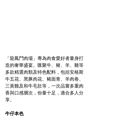
「龍鳳鬥肉場」專為肉食愛好者量身打
造的奢華盛宴。匯聚牛、豬、羊、雞等
多款精選肉類及特色配料，包括安格斯
牛五花、黑豚肉花、豬面青、羊肉卷、
三黃雞及和牛毛肚等，一次品嘗多重肉
香與口感層次，份量十足，適合多人分
享。
牛仔本色 