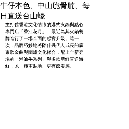
牛仔本色、中山脆骨腩、每
日直送台山蠔
主打舊香港文化情懷的港式火鍋與點心
專門店「香江花月」，最近為其火鍋餐
牌進行了一場全面的感官升級。這一
次，品牌巧妙地將陪伴幾代人成長的廣
東歌金曲與圍爐文化揉合，配上全新登
場的「潮汕牛系列」與多款新鮮直送海
鮮，以一種更貼地、更有節奏感。