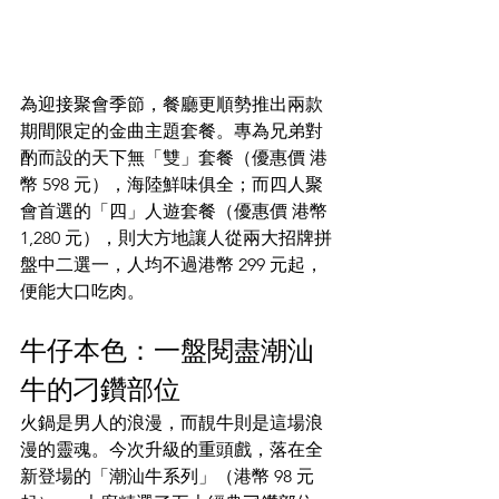
為迎接聚會季節，餐廳更順勢推出兩款
期間限定的金曲主題套餐。專為兄弟對
酌而設的天下無「雙」套餐（優惠價 港
幣 598 元），海陸鮮味俱全；而四人聚
會首選的「四」人遊套餐（優惠價 港幣 
1,280 元），則大方地讓人從兩大招牌拼
盤中二選一，人均不過港幣 299 元起，
便能大口吃肉。
牛仔本色：一盤閱盡潮汕
牛的刁鑽部位
火鍋是男人的浪漫，而靚牛則是這場浪
漫的靈魂。今次升級的重頭戲，落在全
新登場的「潮汕牛系列」（港幣 98 元