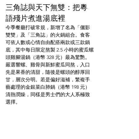
三角誌與天下無雙：把粵
語殘片煮進湯底裡
今季餐廳打破常規，新增了名為「儷影
雙雙」及「三角誌」的火鍋組合。食客
可依人數或心情自由配搭兩款或三款鍋
底，其中每日限定熬製 2.5 小時的蜜瓜螺
頭雞腳湯鍋（港幣 328 元）最為驚艷。
嚴選響螺、雞骨與新鮮蜜瓜同熬，入口
先是果香的清甜，隨後是螺頭的醇厚回
甘，層次分明。若是偏好滋補，繁複手
藝處理的金銀菜白肺鍋（港幣 198 元）
清熱潤燥，同樣是男士們的大人系極致
選擇。  