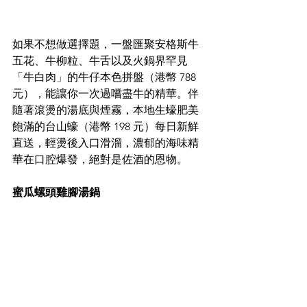
如果不想做選擇題，一盤匯聚安格斯牛
五花、牛柳粒、牛舌以及火鍋界罕見
「牛白肉」的牛仔本色拼盤（港幣 788 
元），能讓你一次過嚐盡牛的精華。伴
隨著滾燙的湯底與煙霧，本地生蠔肥美
飽滿的台山蠔（港幣 198 元）每日新鮮
直送，輕燙後入口滑溜，濃郁的海味精
華在口腔爆發，絕對是佐酒的恩物。  
蜜瓜螺頭雞腳湯鍋