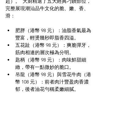
起）。  大廚精選了五大經典刁鑽部位，
完整展現潮汕品牛文化的脆、嫩、香、
滑： 
肥胖（港幣 98 元）：油脂香氣最為
豐富，輕燙幾秒即脂香四溢。  
五花趾（港幣 98 元）：爽脆彈牙，
筋肉相連的層次極為分明。  
匙柄（港幣 98 元）：肉味鮮甜細
緻，帶有一點微妙的脆口。  
吊龍（港幣 98 元）與雪花牛肉（港
幣 108 元）：前者肉汁豐盈肉香濃
郁，後者油花勻稱柔嫩細膩。  