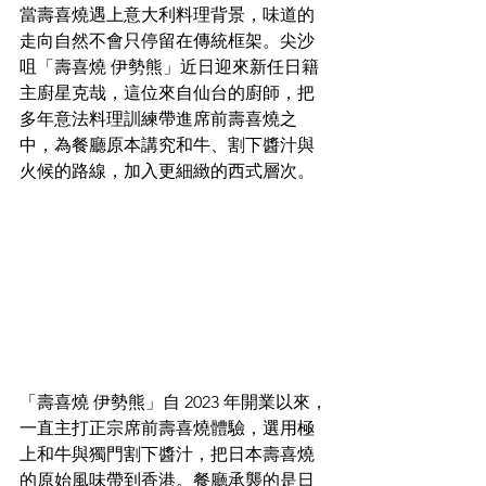
當壽喜燒遇上意大利料理背景，味道的
走向自然不會只停留在傳統框架。尖沙
咀「壽喜燒 伊勢熊」近日迎來新任日籍
主廚星克哉，這位來自仙台的廚師，把
多年意法料理訓練帶進席前壽喜燒之
中，為餐廳原本講究和牛、割下醬汁與
火候的路線，加入更細緻的西式層次。
「壽喜燒 伊勢熊」自 2023 年開業以來，
一直主打正宗席前壽喜燒體驗，選用極
上和牛與獨門割下醬汁，把日本壽喜燒
的原始風味帶到香港。餐廳承襲的是日