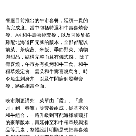
餐廳目前推出的午市套餐，延續一貫的
高完成度。當中包括特選和牛壽喜燒套
餐、A4 和牛壽喜燒套餐，以及阿波酢橘
雞配北海道四元豚的版本，全部都配以
前菜、茶碗蒸、米飯、季節野菜、漬物
與甜品，結構完整而且有儀式感 。除了
壽喜燒，午市亦有炙烤和牛三食、和牛
稻草燒定食、雲朵和牛壽喜燒烏冬、時
令魚生刺身丼，以及午間廚師發辦套
餐，路線相當全面。
晚市則更講究，菜單由「霞」、「朧
月」到「春雅」等套餐組成，從基本的
和牛組合，一路升級到可配海膽或鵝肝
的豪華版本，再延伸至和牛稻草燒與湯
品等元素，整體設計明顯是想把壽喜燒