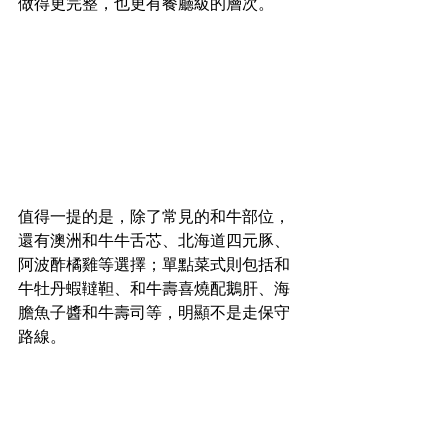
做得更完整，也更有餐廳級的層次。
值得一提的是，除了常見的和牛部位，
還有澳洲和牛牛舌芯、北海道四元豚、
阿波酢橘雞等選擇；單點菜式則包括和
牛牡丹蝦韃靼、和牛壽喜燒配鵝肝、海
膽魚子醬和牛壽司等，明顯不是走保守
路線。