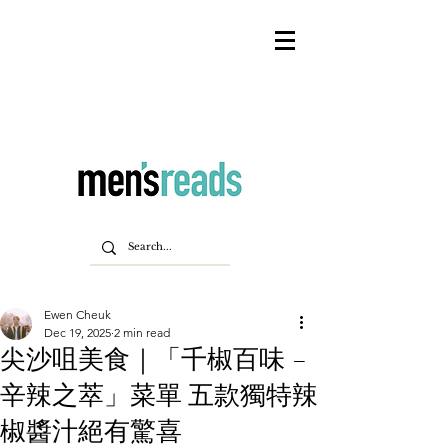
Ewen Cheuk
Dec 19, 2025
2 min read
尖沙咀美食｜「千椒百味 –
辛辣之萃」菜單 五款獨特辣
椒醬汁絕有驚喜