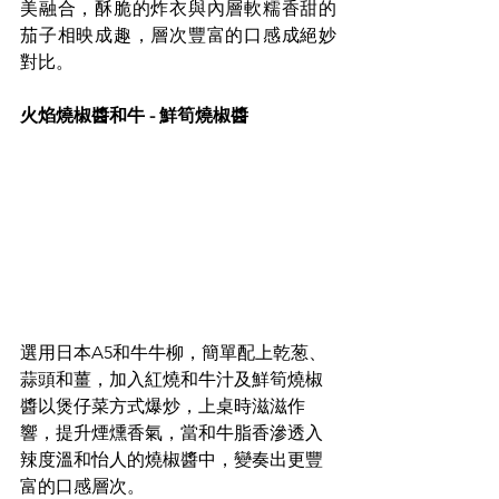
美融合，酥脆的炸衣與內層軟糯香甜的
茄子相映成趣，層次豐富的口感成絕妙
對比。
火焰燒椒醬和牛 - 鮮筍燒椒醬
選用日本A5和牛牛柳，簡單配上乾葱、
蒜頭和薑，加入紅燒和牛汁及鮮筍燒椒
醬以煲仔菜方式爆炒，上桌時滋滋作
響，提升煙燻香氣，當和牛脂香滲透入
辣度溫和怡人的燒椒醬中，變奏出更豐
富的口感層次。 