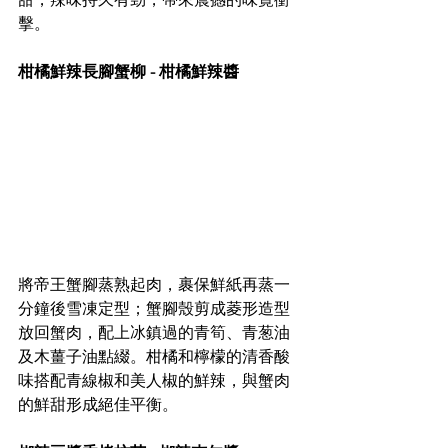
擊。
柑橘鮮辣長腳蟹柳 - 柑橘鮮辣醬
將帝王蟹腳蒸熟起肉，裹保鮮紙再蒸一
分鐘後雪凍定型；蟹腳殼剪成菱形造型
放回蟹肉，配上冰鎮過的青筍、青葱油
及木薑子油點綴。柑橘和檸檬的清香酸
味搭配青線椒和美人椒的鮮辣，與蟹肉
的鮮甜形成絕佳平衡。​