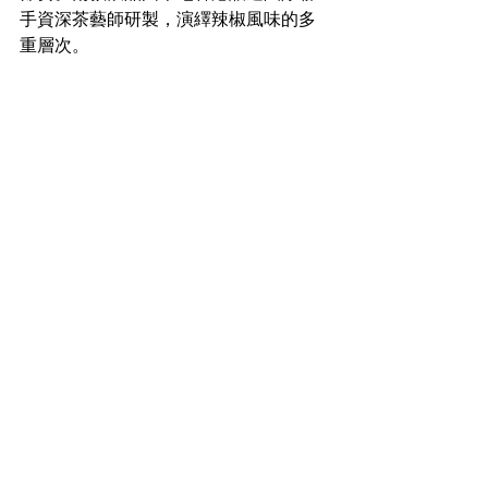
手資深茶藝師研製，演繹辣椒風味的多
重層次。