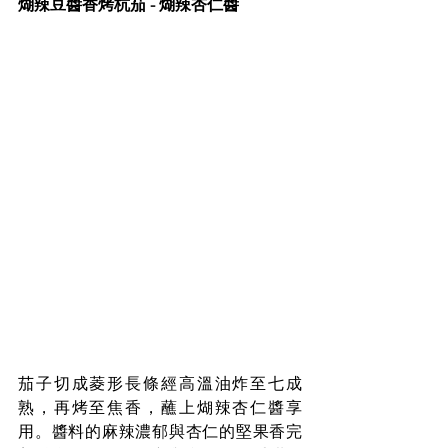
煳辣豆醬香烤杭茄 - 煳辣杏仁醬
茄子切成菱形長條經高溫油炸至七成
熟，再烤至焦香，蘸上煳辣杏仁醬享
用。醬料的麻辣濃郁與杏仁的堅果香完