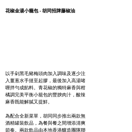
花椒金湯小籠包 - 胡同招牌藤椒油
以手剁黑毛豬梅頭肉加入調味及逐少注
入薑葱水手撻至起膠，最後加入高湯啫
喱拌勻成餡料。青花椒的獨特麻香與柑
橘調完美平衡小籠包的豐腴肉汁，酸辣
麻香既能解膩又提鮮。
為配合全新菜單，胡同同步推出兩款無
酒精罐裝飲品，為餐與餐之間增添清爽
節奏。兩款飲品由本地香港釀造團隊聯