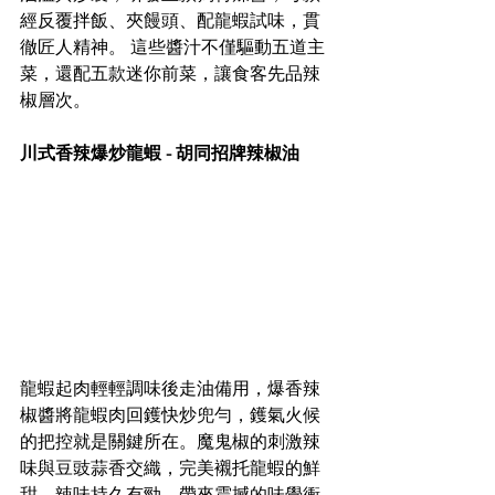
經反覆拌飯、夾饅頭、配龍蝦試味，貫
徹匠人精神。 這些醬汁不僅驅動五道主
菜，還配五款迷你前菜，讓食客先品辣
椒層次。
川式香辣爆炒龍蝦 - 胡同招牌辣椒油
龍蝦起肉輕輕調味後走油備用，爆香辣
椒醬將龍蝦肉回鑊快炒兜勻，鑊氣火候
的把控就是關鍵所在。魔鬼椒的刺激辣
味與豆豉蒜香交織，完美襯托龍蝦的鮮
甜，辣味持久有勁，帶來震撼的味覺衝