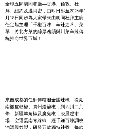
全球五間胡同餐廳—香港、倫敦、杜
拜、紐約及邁阿密，由即日起至2026年1
月18日同步為大家帶來由胡同杜拜主廚
任定旭主理「千椒百味 – 辛辣之萃」菜
單，將北方菜的醇厚魂韻與川菜辛辣傳
統推向世界五城！
來自成都的任師傅嚐遍全國辣椒，從湖
南皺皮乾椒、貴州燈籠椒，到四川二荊
條、新疆羊角椒及魔鬼椒，凌晨趕市
場、空運雲南青線椒，經千錘百煉調校
油溫與炒製，研發五款獨特辣醬，每款