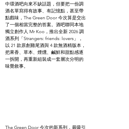
中環酒吧向來不缺話題，但要把一份調
酒名單寫得有故事、有記憶點，甚至帶
點戲味，The Green Door 今次算是交出
了一個相當完整的答案。酒吧聯同本地
獨立創作人 Mr Koo，推出全新 2026 調
酒系列「Strangers: friends: lovers」，
以 21 款原創雞尾酒與 4 款無酒精版本，
把果香、草本、煙燻、鹹鮮和甜點感逐
一拆開，再重新組裝成一套層次分明的
味覺敘事。
The Green Door 今次的新系列，最吸引