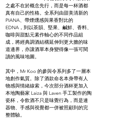
之處不在於概念先行，而是每一杯酒都
真有自己的性格。全系列由甜美清新的 
PIANA、帶煙燻感與果香對比的 
EDNA，到以茶韻、堅果、鹹鮮、香料、
咖啡與甜點元素作軸心的不同作品組
成，將經典調酒結構延伸到更大膽的味
道邊界，亦讓酒單本身變得像一張可閱
讀的風味地圖。
其中，Mr Koo 的參與令系列多了一層本
地創作氣質。除了酒款命名本身帶有人
物感與情緒線索，今次部分酒杯更加入
本地陶藝家 Laiza 與 Laven 手工製作的陶
瓷杯，令飲酒不只是味覺行為，而是連
器物、手感與視覺都一併被照顧到的完
整體驗。