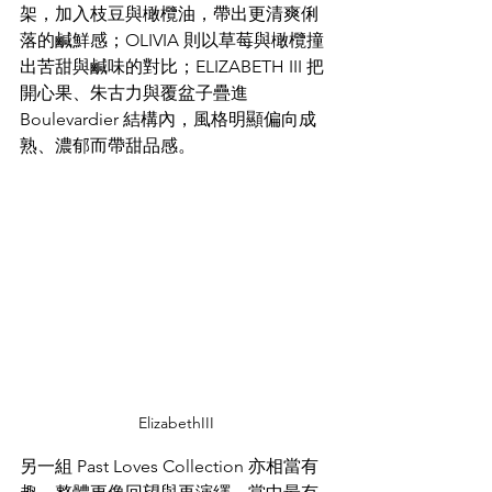
架，加入枝豆與橄欖油，帶出更清爽俐
落的鹹鮮感；OLIVIA 則以草莓與橄欖撞
出苦甜與鹹味的對比；ELIZABETH III 把
開心果、朱古力與覆盆子疊進 
Boulevardier 結構內，風格明顯偏向成
熟、濃郁而帶甜品感。
ElizabethIII
另一組 Past Loves Collection 亦相當有