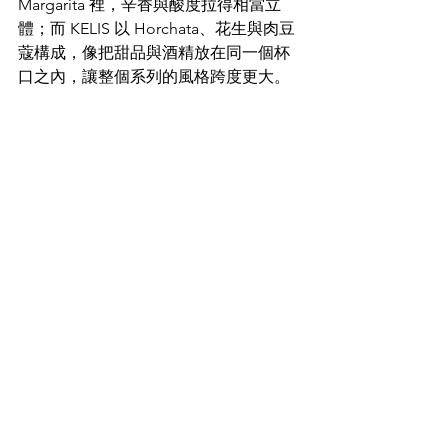
Margarita 裡，辛香與酸度拉得相當立
體；而 KELIS 以 Horchata、花生與肉豆
蔻構成，像把甜品與酒精放在同一個杯
口之內，讓整個系列的風格跨度更大。