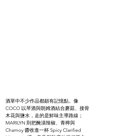
酒單中不少作品都頗有記憶點。像 
COCO 以琴酒與朗姆酒結合蘑菇、接骨
木花與鹽水，走的是鮮味主導路線；
MARILYN 則把醃漬辣椒、青檸與 
Chamoy 醬收進一杯 Spicy Clarified 