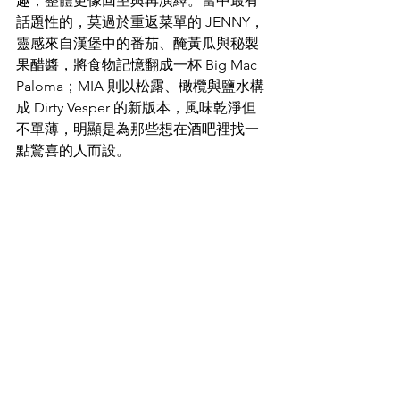
趣，整體更像回望與再演繹。當中最有
話題性的，莫過於重返菜單的 JENNY，
靈感來自漢堡中的番茄、醃黃瓜與秘製
果醋醬，將食物記憶翻成一杯 Big Mac 
Paloma；MIA 則以松露、橄欖與鹽水構
成 Dirty Vesper 的新版本，風味乾淨但
不單薄，明顯是為那些想在酒吧裡找一
點驚喜的人而設。