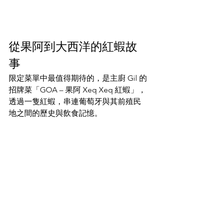
從果阿到大西洋的紅蝦故
事
限定菜單中最值得期待的，是主廚 Gil 的
招牌菜「GOA – 果阿 Xeq Xeq 紅蝦」，
透過一隻紅蝦，串連葡萄牙與其前殖民
地之間的歷史與飲食記憶。​