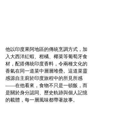
他以印度果阿地區的傳統烹調方式，加
入大西洋紅蝦、柑橘、椰菜等葡萄牙食
材，配搭傳統印度香料，令兩種文化的
香氣在同一道菜中層層堆疊。​這道菜靈
感源自主廚於印度旅程中的所見所感
——在他看來，食物不只是一頓飯，而
是關於身分認同、歷史軌跡與個人記憶
的載體，每一層風味都帶著故事。​