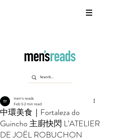
men's reads
Feb 5
2 min read
中環美食｜Fortaleza do
Guincho 主廚快閃 L’ATELIER
DE JOËL ROBUCHON