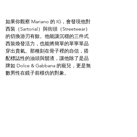
如果你觀察 Mariano 的 IG，會發現他對
西裝（Sartorial）與街頭（Streetwear）
的切換游刃有餘。他能讓沉穩的三件式
西裝煥發活力，也能將簡單的單寧單品
穿出貴氣。那種刻在骨子裡的自信，搭
配標誌性的油頭與鬍渣，讓他除了是品
牌如 Dolce & Gabbana 的寵兒，更是無
數男性在鏡子前模仿的對象。