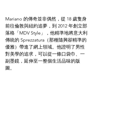
Mariano 的傳奇並非偶然，從 18 歲隻身
前往倫敦與紐約追夢，到 2012 年創立部
落格「MDV Style」，他精準地將意大利
傳統的 Sprezzatura（那種隨興卻精準的
優雅）帶進了網上領域。他證明了男性
對美學的追求，可以從一條口袋巾、一
副墨鏡，延伸至一整個生活品味的版
圖。