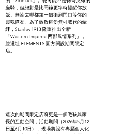
的「Sidekick」。牠可能不是傳奇英雄的
座騎，但絕對是比鬧鐘更準時提醒你放
飯、無論去哪都第一個衝到門口等你的
靈魂隊友。為了致敬這份無可取代的牽
絆，Stanley 1913 隆重推出全新
「Western-Inspired 西部風情系列」，
並選址 ELEMENTS 圓方開設期間限定
店。
這次的期間限定店將更是一個毛孩與家
長的互動空間，活動期間（2026年5月12
日至6月10日），現場將設有專屬個人化