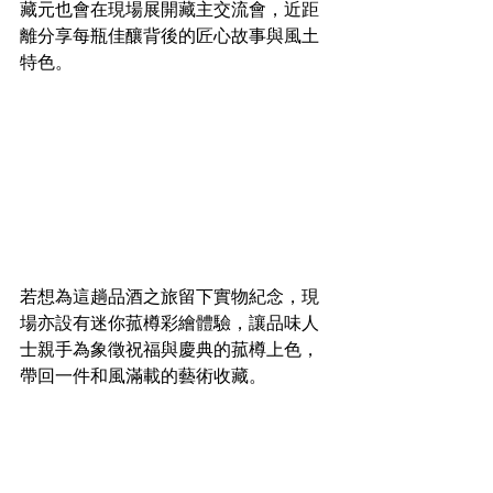
藏元也會在現場展開藏主交流會，近距
離分享每瓶佳釀背後的匠心故事與風土
特色。
若想為這趟品酒之旅留下實物紀念，現
場亦設有迷你菰樽彩繪體驗，讓品味人
士親手為象徵祝福與慶典的菰樽上色，
帶回一件和風滿載的藝術收藏。