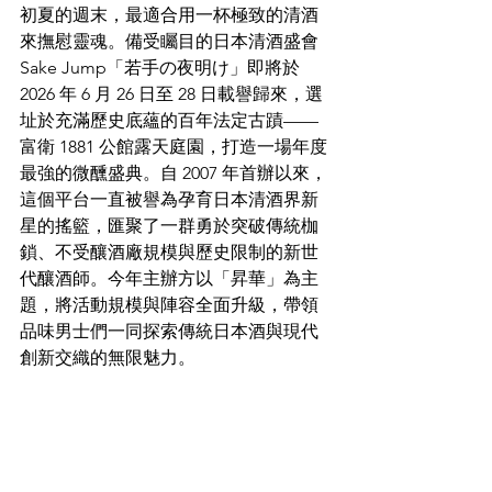
初夏的週末，最適合用一杯極致的清酒
來撫慰靈魂。備受矚目的日本清酒盛會 
Sake Jump「若手の夜明け」即將於 
2026 年 6 月 26 日至 28 日載譽歸來，選
址於充滿歷史底蘊的百年法定古蹟——
富衛 1881 公館露天庭園，打造一場年度
最強的微醺盛典。自 2007 年首辦以來，
這個平台一直被譽為孕育日本清酒界新
星的搖籃，匯聚了一群勇於突破傳統枷
鎖、不受釀酒廠規模與歷史限制的新世
代釀酒師。今年主辦方以「昇華」為主
題，將活動規模與陣容全面升級，帶領
品味男士們一同探索傳統日本酒與現代
創新交織的無限魅力。