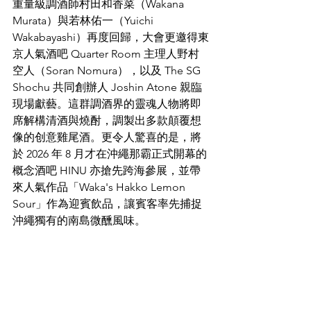
重量級調酒師村田和香菜（Wakana 
Murata）與若林佑一（Yuichi 
Wakabayashi）再度回歸，大會更邀得東
京人氣酒吧 Quarter Room 主理人野村
空人（Soran Nomura），以及 The SG 
Shochu 共同創辦人 Joshin Atone 親臨
現場獻藝。這群調酒界的靈魂人物將即
席解構清酒與燒酎，調製出多款顛覆想
像的创意雞尾酒。更令人驚喜的是，將
於 2026 年 8 月才在沖繩那霸正式開幕的
概念酒吧 HINU 亦搶先跨海參展，並帶
來人氣作品「Waka's Hakko Lemon 
Sour」作為迎賓飲品，讓賓客率先捕捉
沖繩獨有的南島微醺風味。