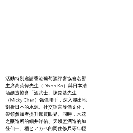
活動特別邀請香港葡萄酒評審協會名譽
主席高英偉先生（Dixon Ko）與日本清
酒釀造協會「酒武士」陳銘基先生
（Micky Chan）強強聯手，深入淺出地
剖析日本的水源、社交語言等酒文化，
帶領參加者提升鑑賞眼界。同時，木花
之醸造所的細井洋佑、天領盃酒造的加
登仙一、稲とアガベ的岡住修兵等年輕