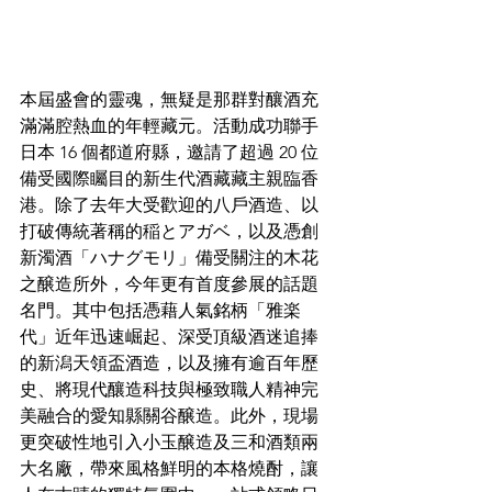
本屆盛會的靈魂，無疑是那群對釀酒充
滿滿腔熱血的年輕藏元。活動成功聯手
日本 16 個都道府縣，邀請了超過 20 位
備受國際矚目的新生代酒藏藏主親臨香
港。除了去年大受歡迎的八戶酒造、以
打破傳統著稱的稲とアガベ，以及憑創
新濁酒「ハナグモリ」備受關注的木花
之醸造所外，今年更有首度參展的話題
名門。其中包括憑藉人氣銘柄「雅楽
代」近年迅速崛起、深受頂級酒迷追捧
的新潟天領盃酒造，以及擁有逾百年歷
史、將現代釀造科技與極致職人精神完
美融合的愛知縣關谷醸造。此外，現場
更突破性地引入小玉醸造及三和酒類兩
大名廠，帶來風格鮮明的本格燒酎，讓