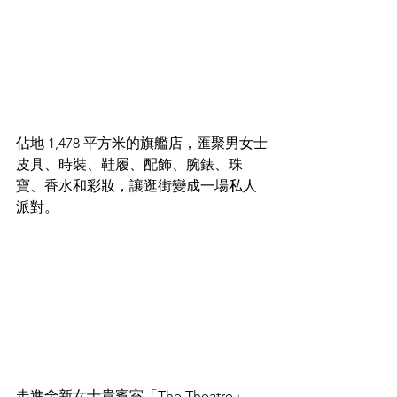
佔地 1,478 平方米的旗艦店，匯聚男女士
皮具、時裝、鞋履、配飾、腕錶、珠
寶、香水和彩妝，讓逛街變成一場私人
派對。​
走進全新女士貴賓室「The Theatre」，