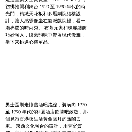
彷彿推開利舞台 1920 至 1990 年代的時
光門，精緻天花板和多層劇院結構設
計，讓人感覺像坐在氣派戲院裡，看一
場專屬的時尚秀。 布幕元素和瑰麗裝飾
巧妙融入，懷舊韻味中帶著現代優雅，
坐下來挑選心儀單品。​
男士區則走懷舊酒吧路線，裝潢向 1970 
至 1990 年代的利園酒店飲勝吧致敬，那
個見證香港夜生活黃金歲月的熱鬧去
處。 東西文化融合的設計，用豐富質