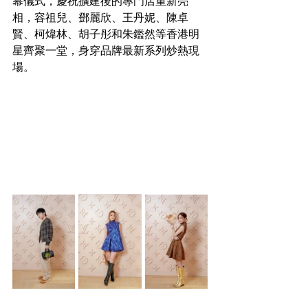
幕儀式，慶祝擴建後的專門店重新亮
相，容祖兒、鄧麗欣、王丹妮、陳卓
賢、柯煒林、胡子彤和朱鑑然等香港明
星齊聚一堂，身穿品牌最新系列炒熱現
場。