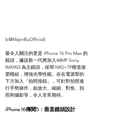
(x@MajinBuOfficial)
最令人關注的更是 iPhone 16 Pro Max 的
鏡頭，據說新一代將加入48MP Sony 
IMX903 為主鏡頭，採用1MG+7P模造玻
塑模組，增強光學性能。在在電源掣的
下方加入「拍照按鈕」，可針對拍照進
行手勢操作，如放大、縮細、對焦、拍
照和攝影等，令人非常期待。
iPhone 16傳聞5：垂直鏡頭設計