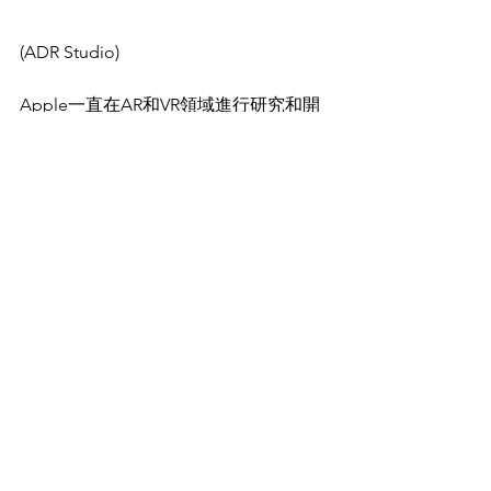
(ADR Studio)
Apple一直在AR和VR領域進行研究和開
發，有傳聞稱，iPhone 16將進一步整合
AR和VR功能，以提供更豐富的用戶體
驗，可能包括更先進的AR/VR感應器和更
好的圖像處理技術。
iPhone 16傳聞7：折疊式設計
(MacRumors)