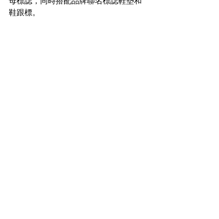
母標誌，同時搭配品牌聯名標誌鞋墊和
鞋跟標。 