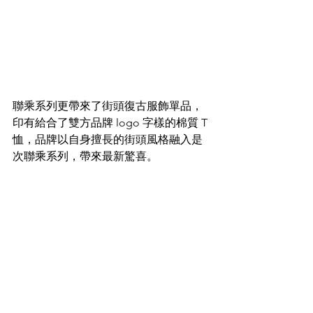
聯乘系列更帶來了街頭復古服飾單品，
印有給合了雙方品牌 logo 字樣的棉質 T 
恤，品牌以自身擅長的街頭風格融入是
次聯乘系列，帶來最新驚喜。 
Style