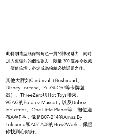
此特別造型既保留角色一貫的神秘魅力，同時
加入更強烈的個性張力，限量 300 隻亦令收藏
價值倍增，必定成為粉絲必搶話題之作。
其他大牌如Cardnival（Bushiroad、
Disney Lorcana、Yu-Gi-Oh!等卡牌遊
戲）、ThreeZero與Hot Toys聯乘、
9GAG的Potatoz Mascot，以及Unbox 
Industries、One Little Planet等，攤位遍
布A至F區，像是B07-B14的Amaz By 
Lokianno和A07-A08的How2Work，保證
你找到心頭好。​