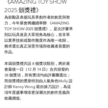
《AMAZING TOY SHOW 
2025 頒獎禮》
為鼓勵及表揚玩具界創作者的創意與努
力，今年展會將繼續舉辦 《AMAZING 
TOY SHOW 2025 頒獎禮》。是次評審準
則以玩具迷及大眾視角為核心，並非單
以業界技術或製作難度作為唯一依歸，
務求選出真正深受市場與收藏者喜愛的
作品。
本屆頒獎禮共設 8 個獎項類別，將於展
會最後一日（12 月 14 日）合共頒發約 
38 個獎項，所有獎項均由評審團選出；
而頒獎禮的獎座特別由人氣角色Molly 設
計師 Kenny Wong 親自操刀設計，為這
項年度盛事增添更深層次的創作意義與
收藏價值。