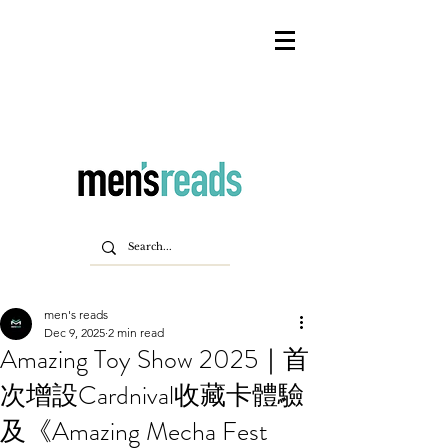
men's reads
Dec 9, 2025
2 min read
Amazing Toy Show 2025｜首
次增設Cardnival收藏卡體驗
及《Amazing Mecha Fest