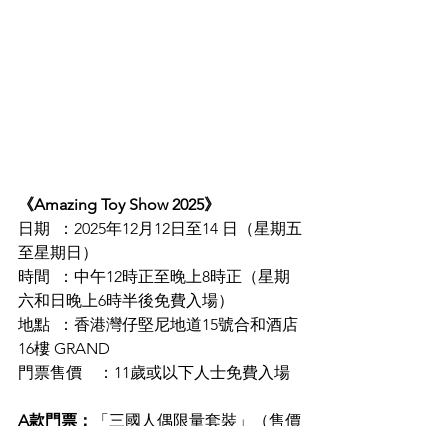
《Amazing Toy Show 2025》
日期	：2025年12月12日至14 日（星期五
至星期日）
時間	：中午12時正至晚上8時正（星期
六和日晚上6時半後免費入場）
地點	：香港灣仔堅尼地道15號合和酒店
16樓 GRAND
門票售價	：11歲或以下人士免費入場
A款門票：
「三國人偶限量套裝」（售價
港幣$1,300，三款限售各100套）