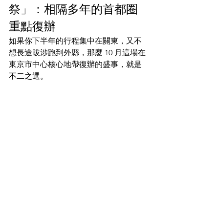
祭」：相隔多年的首都圈
重點復辦
如果你下半年的行程集中在關東，又不
想長途跋涉跑到外縣，那麼 10 月這場在
東京市中心核心地帶復辦的盛事，就是
不二之選。  
日期
：2026 年 10 月 24 日（六）  
節目
：相隔多年再度回歸，預計會
在東京灣畔（中央區、港區一帶）
盛大舉行。其最大看點是花火與東