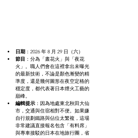
日期
：2026 年 8 月 29 日（六）  
節目
：分為「晝花火」與「夜花
火」。職人們會在這裡拿出未曝光
的最新技術，不論是顏色漸變的精
準度，還是幾何圖形在夜空定格的
穩定度，都代表著日本煙火工藝的
巔峰。
編輯提示
：因為地處東北秋田大仙
市，交通與住宿相對不便。如果嫌
自行規劃鐵路與佔位太繁複，這場
非常建議直接報名包含「有料席」
與專車接駁的日本在地旅行團，省