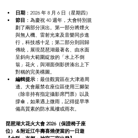
日期
：2026 年 8 月 6 日（星期四）  
節目
：為慶祝 40 週年，大會特別規
劃了兩部分演出。第一部分將煙火
與無人機、雷射光束及音樂同步進
行，科技感十足；第二部分則回歸
傳統，展現琵琶湖最著名、由水面
呈斜向大範圍綻放的「水上不倒
翁」花火，與湖面倒影拼湊出上下
對稱的完美構圖。  
編輯提示
：最佳觀賞區在大津港周
邊。大會嚴禁在座位區使用三腳架
（除非持有指定攝影席門票）以及
撐傘，如果遇上微雨，記得提早準
備高質素的防水風褸或雨衣。  
琵琶湖大花火大會 2026（保證椅子座
位）＆附近江牛壽喜燒便當的一日遊