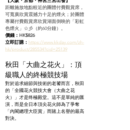
【大阪・京都・神宮三宮出發】
距離施放地點較近的團體付費觀賞席，
可寬廣欣賞震撼力十足的煙火；於團體
專屬付費觀賞席欣賞湖面倒映的「彩虹
色煙火」☆彡（約60分鐘）。
價錢：
HK$826
立即訂購：
https://www.kkday.com/zh-
hk/product/285534?cid=25139
秋田「大曲之花火」：頂
級職人的終極競技場
對於追求細節與技術的老饕而言，秋田
的「全國花火競技大會（大曲之花
火）」才是终極殿堂。這不是單純的匯
演，而是全日本頂尖花火師為了爭奪
「內閣總理大臣賞」而賭上名譽的最高
對決。  