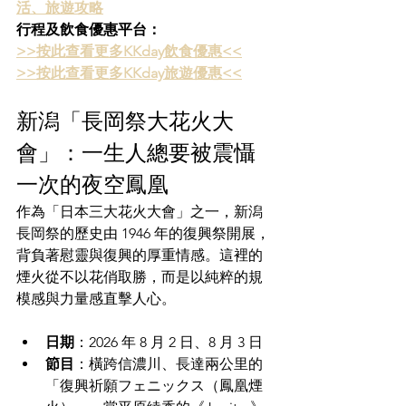
活、旅遊攻略
行程及飲食優惠平台：
>>按此查看更多KKday飲食優惠<<
>>按此查看更多KKday旅遊優惠<<
新潟「長岡祭大花火大
會」：一生人總要被震懾
一次的夜空鳳凰
作為「日本三大花火大會」之一，新潟
長岡祭的歷史由 1946 年的復興祭開展，
背負著慰靈與復興的厚重情感。這裡的
煙火從不以花俏取勝，而是以純粹的規
模感與力量感直擊人心。 
日期
：2026 年 8 月 2 日、8 月 3 日  
節目
：橫跨信濃川、長達兩公里的
「復興祈願フェニックス（鳳凰煙