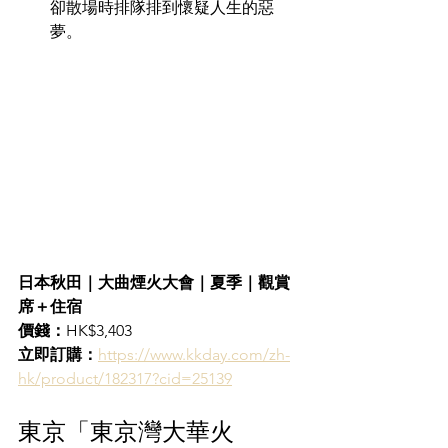
卻散場時排隊排到懷疑人生的惡
夢。  
日本秋田｜大曲煙火大會｜夏季｜觀賞
席＋住宿
價錢：
HK$3,403
立即訂購：
https://www.kkday.com/zh-
hk/product/182317?cid=25139
東京「東京灣大華火