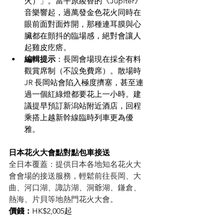
火）」。當平原綾香的《Jupiter》
音樂響起，過萬發金色花火同時在
眼前面對面炸開，那種連耳膜與心
臟都在顫抖的臨場感，絕對會讓人
起雞皮疙瘩。
編輯提示
：長岡會場現在採全有料
觀賞席制（不設免費席）。散場時 
JR 長岡站會陷入極度擠塞，甚至連
過一個紅綠燈都要花上一小時。建
議提早預訂新潟站附近酒店，回程
乘搭上越新幹線臨時列車更為優
雅。
日本花火大會點對點包車接送
全日本覆蓋：提供日本各地知名花火大
會會場的接送服務，輕鬆前往長岡、大
曲、河口湖、諏訪湖、洞爺湖、鎌倉、
熱海、片貝等地熱門花火大會。
價錢：
HK$2,005起