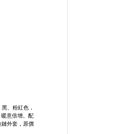
配有白、黑、粉紅色，
 暖意倍增。配
拉鏈外套，原價