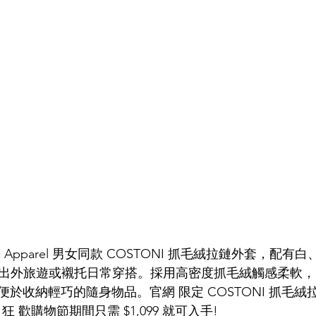
raphic Apparel 男女同款 COSTONI 抓毛絨拉鏈外套，
適合出外旅遊或襯托日常穿搭。採用高密度抓毛絨觸感柔軟，
於收納輕巧的隨身物品。官網 限定 COSTONI 抓毛絨
.11 狂 歡購物節期間只需 $1,099 就可入手!