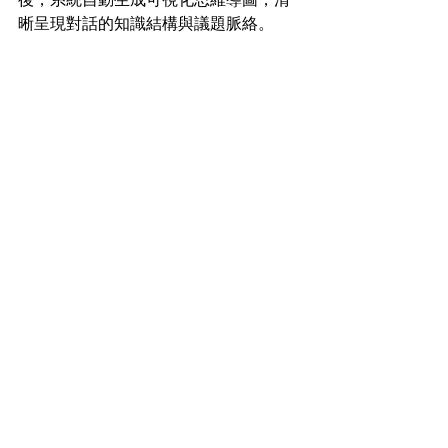
晰呈現對話的知識結構與議題脈絡。
配合 AI 記憶力的持續進化，每一次溝
通、錄音、文件都會成為 AI 的經驗，最
終成為協助用戶管理「記憶宮殿」的智
能助手 。
TicNote 支持 APP 與 Web 雙端同步，文
件與對話內容可自動同步至網頁端 。在
隱私保護方面，系統通過 Google 
Cloud 和 AWS 新加坡伺服器提供雙重保