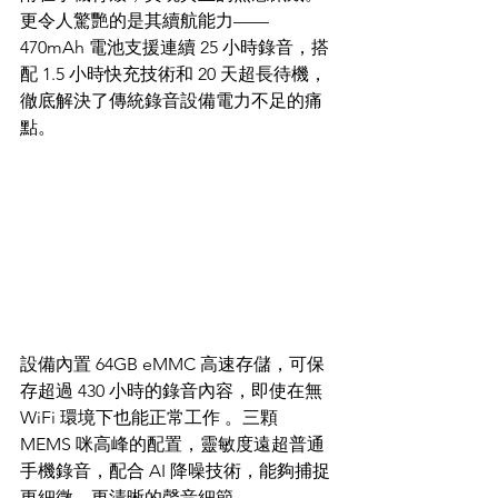
更令人驚艷的是其續航能力——
470mAh 電池支援連續 25 小時錄音，搭
配 1.5 小時快充技術和 20 天超長待機，
徹底解決了傳統錄音設備電力不足的痛
點。
設備內置 64GB eMMC 高速存儲，可保
存超過 430 小時的錄音內容，即使在無 
WiFi 環境下也能正常工作 。三顆 
MEMS 咪高峰的配置，靈敏度遠超普通
手機錄音，配合 AI 降噪技術，能夠捕捉
更細微、更清晰的聲音細節。