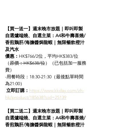
【買一送一】週末晚市放題｜即叫即製
自選爐端燒、自選主菜：A4和牛壽喜燒/
香煎鵝肝/海膽醬焗龍蝦｜無限暢飲橙汁
及汽水
優惠：
HK$766/2位，平均HK$383/位
（
原價：HK$638/位
）（已包括加一服務
費）
-用餐時段：18:30-21:30（最後點單時間
為21:00）
立即訂購：
https://www.kkday.com/zh-
hk/product/185638?cid=25139
【買二送二】週末晚市放題｜即叫即製
自選爐端燒、自選主菜：A4和牛壽喜燒/
香煎鵝肝/海膽醬焗龍蝦｜無限暢飲橙汁