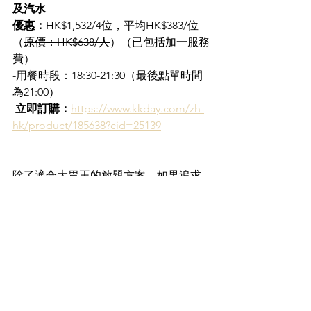
及汽水
優惠：
HK$1,532/4位，平均HK$383/位
（
原價：HK$638/人
）（已包括加一服務
費）
-用餐時段：18:30-21:30（最後點單時間
為21:00）
立即訂購：
https://www.kkday.com/zh-
hk/product/185638?cid=25139
除了適合大胃王的放題方案，如果追求
層次分明的正宗割烹體驗，餐廳亦同步
推出「六道菜嚐味套餐」買一送一，折
後人均$588。菜色精緻度更上一層樓，
囊括了吞拿魚中腩、北海道帶子刺身、
火炙左口魚邊壽司，以及爐端燒免治雞
肉棒、燒白鱔連主菜A4和牛壽喜燒小鍋
等名菜，非常適合講究精緻的食客。