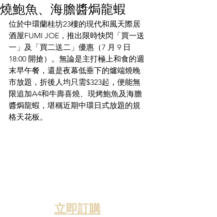
燒鮑魚、海膽醬焗龍蝦
位於中環蘭桂坊23樓的現代和風天際居
酒屋FUMI JOE，推出限時快閃「買一送
一」及「買二送二」優惠（7 月 9 日 
18:00 開搶）。無論是主打極上和食的週
末早午餐，還是夜幕低垂下的爐端燒晚
市放題，折後人均只需$323起，便能無
限追加A4和牛壽喜燒、現烤鮑魚及海膽
醬焗龍蝦，堪稱近期中環日式放題的規
格天花板。
立即訂購