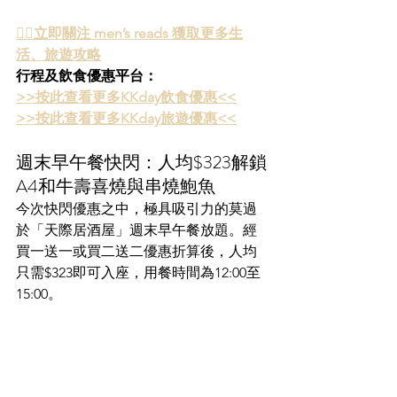
👉🏻立即關注 men’s reads 獲取更多生
活、旅遊攻略
行程及飲食優惠平台：
>>按此查看更多KKday飲食優惠<<
>>按此查看更多KKday旅遊優惠<<
週末早午餐快閃：人均$323解鎖
A4和牛壽喜燒與串燒鮑魚
今次快閃優惠之中，極具吸引力的莫過
於「天際居酒屋」週末早午餐放題。經
買一送一或買二送二優惠折算後，人均
只需$323即可入座，用餐時間為12:00至
15:00。  