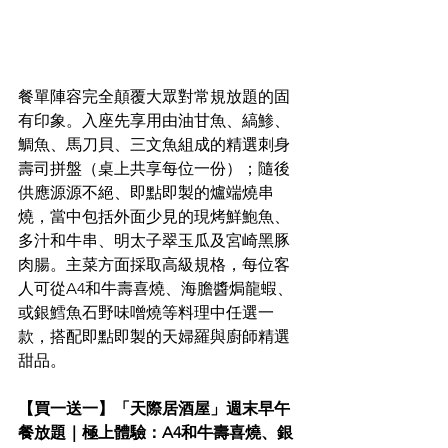
餐單陣容完全顛覆大眾對常規放題的固
有印象。入座先享用由油甘魚、縞鯵、
鯛魚、馬刀貝、三文魚組成的精選刺身
壽司拼盤（桌上共享每位一份）；隨後
供應源源不絕、即點即製的爐端燒串
燒，當中包括外面少見的現烤鮮鮑魚、
多汁和牛串、明太子翠玉瓜及宮崎黑豚
肉腸。主菜方面採取高級規格，每位客
人可從A4和牛壽喜燒、海膽醬焗龍蝦、
或銀鱈魚石野味噌燒等料理中任選一
款，搭配即點即製的天婦羅與廚師精選
甜品。  
【買一送一】「天際居酒屋」週末早午
餐放題｜極上體驗：A4和牛壽喜燒、銀