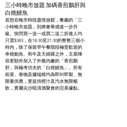
三小時晚市放題 加碼香煎鵝肝與
白燒鰻魚
若想在晚市時段盡情放鬆，餐廳的「三
小時晚市放題」則將奢華感進一步升
級。快閃買一送一或買二送二折後人均
只需$383，在18:30至21:30的整整三個小
時內，除了保留早午餐階段極受歡迎的
串燒鮑魚、和牛及天婦羅之外，主菜陣
容更額外加入了外脆內嫩的「香煎鵝
肝」與極考功夫的「白燒鰻魚」。所有
前菜、卷物及爐端燒均為即叫即製、無
限量供應，更提供橙汁及汽水無限暢
飲，實屬尖沙咀清酒聚會的完美據點。  