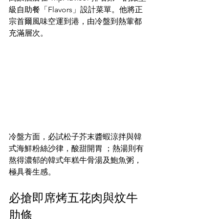
級自助餐「Flavors」設計菜單。他將正
宗首爾風味空運到港，由冷盤到熱葷都
充滿層次。  
冷盤方面，必試松子芥末醬蝦涼拌與韓
式海鮮粉絲沙律，酸甜開胃 ；熱湯則有
熬得濃郁的韓式年糕牛骨湯及鮑魚粥，
極具養生感。  
必搶即席烤五花肉與炆牛
肋條