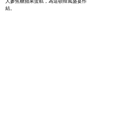
人參焦糖蘋果蛋糕，為這頓韓風盛宴作
結。 