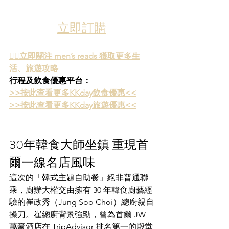
立即訂購
👉🏻立即關注 men’s reads 獲取更多生
活、旅遊攻略
行程及飲食優惠平台：
>>按此查看更多KKday飲食優惠<<
>>按此查看更多KKday旅遊優惠<<
30年韓食大師坐鎮 重現首
爾一線名店風味
這次的「韓式主題自助餐」絕非普通聯
乘，廚辦大權交由擁有 30 年韓食廚藝經
驗的崔政秀（Jung Soo Choi）總廚親自
操刀。崔總廚背景強勁，曾為首爾 JW 
萬豪酒店在 TripAdvisor 排名第一的殿堂