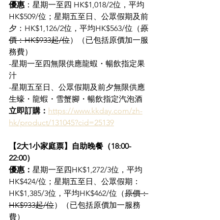
優惠
：星期一至四 HK$1,018/2位，平均
HK$509/位；星期五至日、公眾假期及前
夕：HK$1,126/2位，平均HK$563/位（
原
價：HK$933起/位
）（已包括原價加一服
務費）
-星期一至四無限供應龍蝦・暢飲指定果
汁
-星期五至日、公眾假期及前夕無限供應
生蠔・龍蝦・雪蟹腳・暢飲指定汽泡酒
立即訂購：
https://www.kkday.com/zh-
hk/product/131045?cid=25139
【2大1小家庭票】自助晚餐（18:00-
22:00）
優惠：
星期一至四HK$1,272/3位，平均
HK$424/位；星期五至日、公眾假期：
HK$1,385/3位，平均HK$462/位（
原價：
HK$933起/位
）（已包括原價加一服務
費）