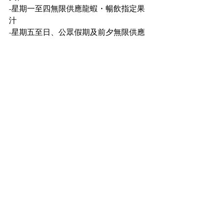
-星期一至四無限供應龍蝦・暢飲指定果
汁
-星期五至日、公眾假期及前夕無限供應
生蠔・龍蝦・雪蟹腳・暢飲指定汽泡酒
立即訂購：
https://www.kkday.com/zh-
hk/product/131045?cid=25139
【2大1小家庭票】自助午餐（12:00-
14:30）／自助早午餐（限星期日12:00-
15:00）
優惠：
星期一至五午餐HK$778/3位，平
均HK$259位；星期六及公眾假期午餐：
HK$942/3位，平均HK$314/位；星期日
早午餐：HK$1,067/3位，平均HK$356/位
（
原價：HK$1,545起/3位
）（已包括原
價加一服務費）
-星期一至五無限供應冰鎮海鮮・暢飲指
定果汁