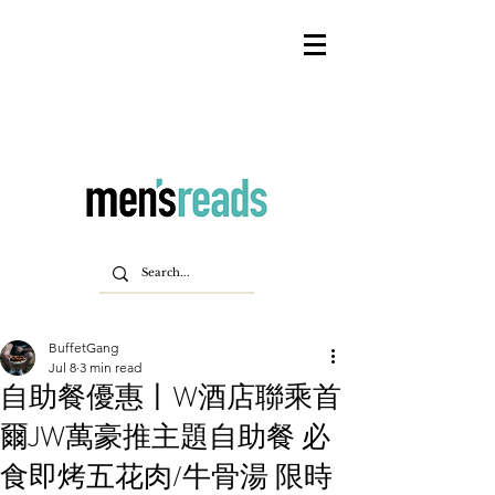
BuffetGang
Jul 8
3 min read
自助餐優惠丨W酒店聯乘首
爾JW萬豪推主題自助餐 必
食即烤五花肉/牛骨湯 限時