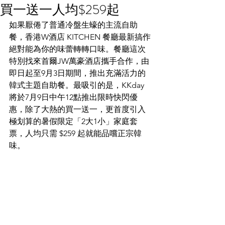
買一送一人均$259起
如果厭倦了普通冷盤生蠔的主流自助
餐，香港W酒店 KITCHEN 餐廳最新搞作
絕對能為你的味蕾轉轉口味。餐廳這次
特別找來首爾JW萬豪酒店攜手合作，由
即日起至9月3日期間，推出充滿活力的
韓式主題自助餐。最吸引的是，KKday 
將於7月9日中午12點推出限時快閃優
惠，除了大熱的買一送一，更首度引入
極划算的暑假限定「2大1小」家庭套
票，人均只需 $259 起就能品嚐正宗韓
味。