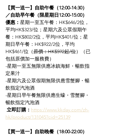
【買一送一】自助午餐（12:00-14:30）
／自助早午餐（限星期日12:00-15:00）
優惠：
星期一至五午餐：HK$646/2位，
平均HK$323/位；星期六及公眾假期午
餐：HK$802/2位，平均HK$401/位；星
期日早午餐：HK$922/2位，平均
HK$461/位（
原價：HK$592起/位
）（已
包括原價加一服務費）
-星期一至五無限供應冰鎮海鮮・暢飲指
定果汁
-星期六及公眾假期無限供應雪蟹腳・暢
飲指定汽泡酒
-星期日早午餐無限供應生蠔・雪蟹腳・
暢飲指定汽泡酒
立即訂購：
https://www.kkday.com/zh-
hk/product/131045?cid=25139
【買一送一】自助晚餐（18:00-22:00）