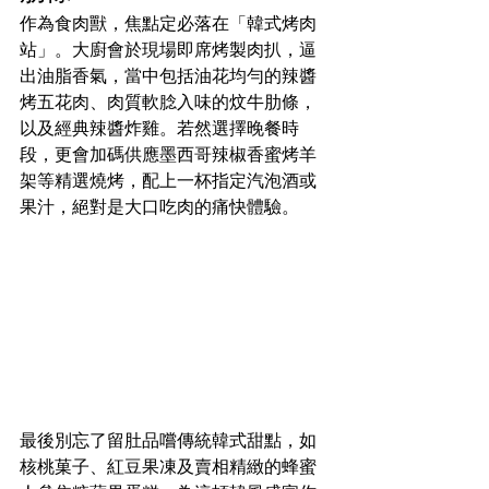
作為食肉獸，焦點定必落在「韓式烤肉
站」。大廚會於現場即席烤製肉扒，逼
出油脂香氣，當中包括油花均勻的辣醬
烤五花肉、肉質軟腍入味的炆牛肋條，
以及經典辣醬炸雞。若然選擇晚餐時
段，更會加碼供應墨西哥辣椒香蜜烤羊
架等精選燒烤，配上一杯指定汽泡酒或
果汁，絕對是大口吃肉的痛快體驗。  
最後別忘了留肚品嚐傳統韓式甜點，如
核桃菓子、紅豆果凍及賣相精緻的蜂蜜