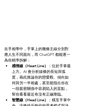
在手相學中，手掌上的幾條主線分別對
應人生不同面向，而 ChatGPT 都能逐一
為你精準拆解：
感情線（Heart Line）
：位於手掌最
上方。AI 會分析線條的長短與弧
度，藉此推論你的戀愛觀、傾向如
何與另一半相處，甚至能指出你在
一段親密關係中容易陷入的盲點，
幫你看看最近有沒有正緣降臨。
智慧線（Head Line）
：橫亙手掌中
央。這條線反映你的思考模式與決