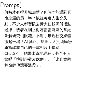
Prompt）
何時才有得升職加薪？何時才能遇到真
命之選的另一半？以往每逢人生交叉
點，不少人都習慣去黃大仙找師傅指點
迷津，或者在網上對著密密麻麻的掌紋
圖解研究到眼花。不過，最近社交媒體
掀起一場「AI 算命」熱潮，大批網民紛
紛嘗試將自己的手掌相片上傳給 
ChatGPT，結果出奇地詳細，甚至有人
驚呼「準到起雞皮疙瘩」、「比真實的
算命師傅還要溫柔」。