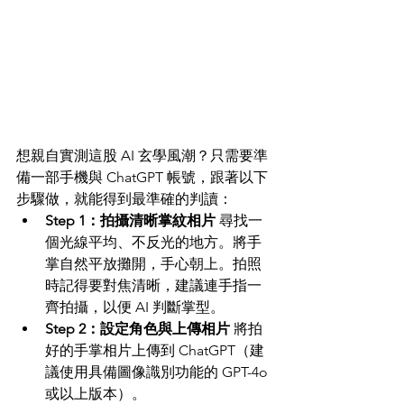
想親自實測這股 AI 玄學風潮？只需要準
備一部手機與 ChatGPT 帳號，跟著以下
步驟做，就能得到最準確的判讀：
Step 1：拍攝清晰掌紋相片
 尋找一
個光線平均、不反光的地方。將手
掌自然平放攤開，手心朝上。拍照
時記得要對焦清晰，建議連手指一
齊拍攝，以便 AI 判斷掌型。
Step 2：設定角色與上傳相片
 將拍
好的手掌相片上傳到 ChatGPT（建
議使用具備圖像識別功能的 GPT-4o 
或以上版本）。