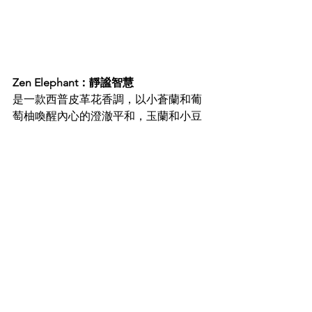
Zen Elephant：靜謐智慧
是一款西普皮革花香調，以小蒼蘭和葡
萄柚喚醒內心的澄澈平和，玉蘭和小豆
蔻延續靜謐氛圍，橡木苔則以大地氣息
作結。調香師Hamid Merati-Kashani表
示：「我嘗試以陰陽互補的香料，融和
出和諧的木質花香體驗。」這款香水如
同一場靜修冥想，引領佩戴者感受內心
的平靜。