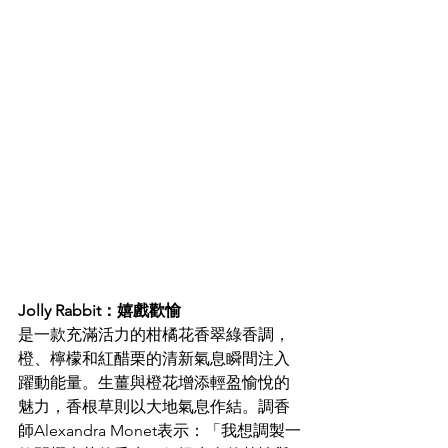
Jolly Rabbit：嬉戲歡愉
是一款充滿活力的柑橘花香翠綠香調，
橙、檸檬和紅醋栗的清新氣息瞬間注入
躍動能量。生薑與橙花增添輕盈愉悅的
魅力，香根草則以大地氣息作結。調香
師Alexandra Monet表示：「我想調製一