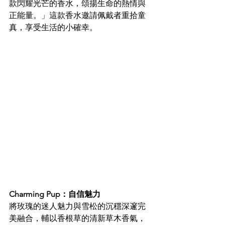
款閃耀光芒的香水，頌揚生命的熱情與
正能量。」這款香水邀請佩戴者重拾童
真，享受生活的小確幸。
Charming Pup：自信魅力
將玫瑰的迷人魅力與雪松的沉穩深邃完
美融合，輔以香根草的清新草木香氣，