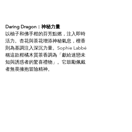
Daring Dragon：神秘力量
以柚子和佛手柑的芬芳點燃，注入即時
活力。杏花與茶花增添神秘氣息，檀香
則為基調注入深沉力量。Sophie Labbé
稱這款柑橘木質茶香調為「獻給迷戀未
知與誘惑者的驚喜禮物」。它鼓勵佩戴
者無畏擁抱冒險精神。