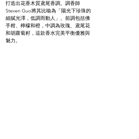
打造出花香木質鳶尾香調。調香師
Steven Guo將其比喻為「陽光下珍珠的
細膩光澤，低調而動人」。前調包括佛
手柑、檸檬和橙，中調為玫瑰、鳶尾花
和胡蘿蔔籽，這款香水完美平衡優雅與
魅力。