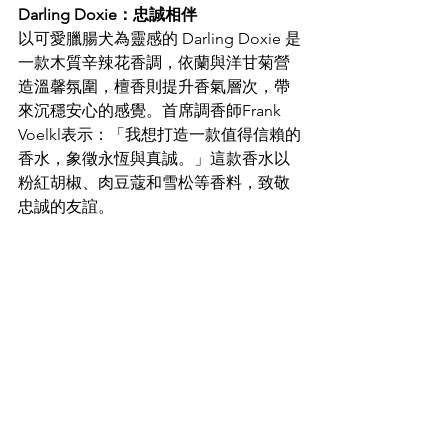
Darling Doxie：忠誠相伴
以可愛臘腸犬為靈感的 Darling Doxie 是
一款木質辛辣花香調，依蘭與洋甘菊營
造溫馨氛圍，檀香則提升香氣層次，帶
來沉穩安心的感覺。首席調香師Frank 
Voelkl表示：「我想打造一款值得信賴的
香水，象徵永恆與真誠。」這款香水以
粉紅胡椒、肉豆蔻和雪松等香料，致敬
忠誠的友誼。