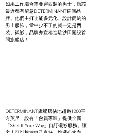
如果工作場合需要穿西裝的男士，應該
最近都有留意DETERMINANT這個品
牌。他們主打功能多元化、設計簡約的
男士服飾，當中少不了的就一定是西
裝、襯衫，品牌亦宣稱進駐沙田開設首
間旗艦店！
DETERMINANT旗艦店佔地超過1200平
方英尺，設有「會員專區」提供全新
「Shirt It Your Way」自訂襯衫服務。讓
客人可以根據自己喜好，挑選心水衣