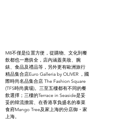
M8不僅是位置方便，從購物、文化到餐
飲都也一應俱全，店內涵蓋美妝、腕
錶、食品及禮品等，另外更有歐洲旅行
精品集合店Euro Galleria by OLIVER ，國
際時尚名品集合店 The Fashion Square 
(TFS時尚廣場)。三至五樓都有不同的餐
飲選擇；三樓的Terrace in Seaside是妥
妥的韓流擔當、在香港享負盛名的泰菜
食府Mango Tree及家上海的分店御・家
上海。