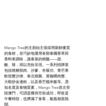
Mango Tree的主廚始主張採用新鮮優質
的食材，並巧妙地運用各類泰國香草與
香料來調味，讓泰菜的精髓——甜、
酸、辣，得以充份呈現。一系列招牌菜
包括燒豬頸肉、沙爹、冬蔭功、青芒果
軟殼蟹沙律、泰北燒雞、黃咖喱肉蟹、
大蝦炒金邊粉，以及香芒糯米飯等。憑
知名度及食物質素，Mango Tree首次登
陸澳門，可謂是獲得空前成功，即使是
午餐時段，也擠滿了食客，氣氛相當熱
鬧。