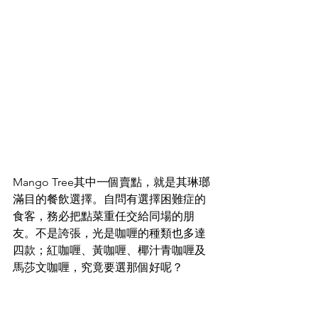
Mango Tree其中一個賣點，就是其琳瑯
滿目的餐飲選擇。自問有選擇困難症的
食客，務必把點菜重任交給同場的朋
友。不是誇張，光是咖喱的種類也多達
四款；紅咖喱、黃咖喱、椰汁青咖喱及
馬莎文咖喱，究竟要選那個好呢？