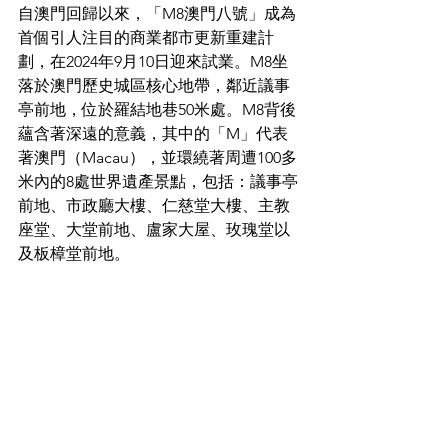
自澳門回歸以來，「M8澳門八號」成為
首個引人注目的商業都市更新重建計
劃，在2024年9月10日迎來試業。M8坐
落於澳門歷史城區核心地帶，鄰近議事
亭前地，位於羅結地巷50米處。M8背後
蘊含著深遠的意義，其中的「M」代表
著澳門（Macau），並環繞著周遭100多
米內的8處世界遺產景點，包括：議事亭
前地、市政廳大樓、仁慈堂大樓、主教
座堂、大堂前地、盧家大屋、玫瑰堂以
及板樟堂前地。