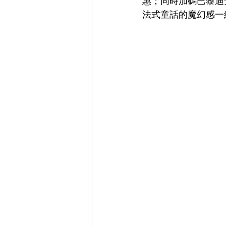
惠；同時加碼巴黎迪
法式童話的魔幻感一