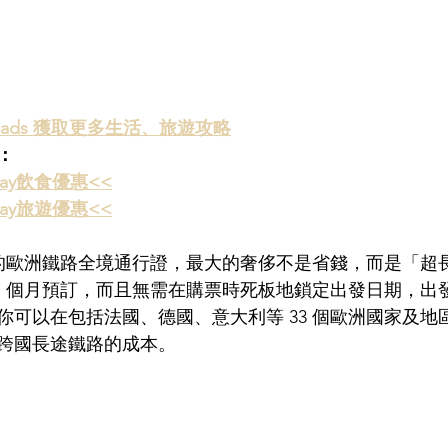
s reads 獲取更多生活、旅遊攻略
：
ay飲食優惠<<
ay旅遊優惠<<
 折的歐洲鐵路全境通行證，最大的奢侈不是省錢，而是「超
11 個月預訂，而且無需在購票時死板地鎖定出發日期，出
你可以在包括法國、德國、意大利等 33 個歐洲國家及地
跨國長途鐵路的成本。  