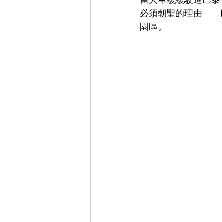
當火車緩緩駛進巴黎
必須朝聖的理由——巴黎
園區。  