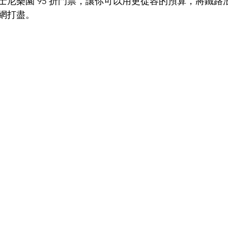
士尼樂園 95 折門票，讓你可以用更從容的預算，將鐵路
網打盡。 