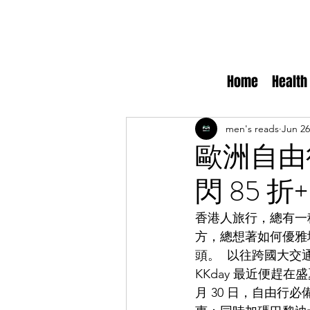
Home
Health
men's reads
Jun 26
歐洲自由
閃 85 
香港人旅行，總有一
方，總想著如何優雅
頭。  以往跨國大
KKday 最近便趕
月 30 日，自由行必備