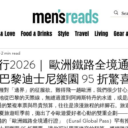
 & Love
Food & Drinks
Style
Travel
Living
Gear 
2 min read
行2026｜ 歐洲鐵路全境
折+巴黎迪士尼樂園 95 折驚
種對「邊界」的征服欲。難得飛一趟歐洲，我們很少甘心
地從巴黎的天際線，無縫過渡到阿姆斯特丹的水道，或是
交通的繁複車票與昂貴預算，往往是浪漫旅程的絆腳石。旅遊
在盛夏旅遊旺季前，拋出了令歐遊愛好者心動的雙重企劃——由
的「歐洲鐵路全境通行證」（Eurail Global Pass）罕有