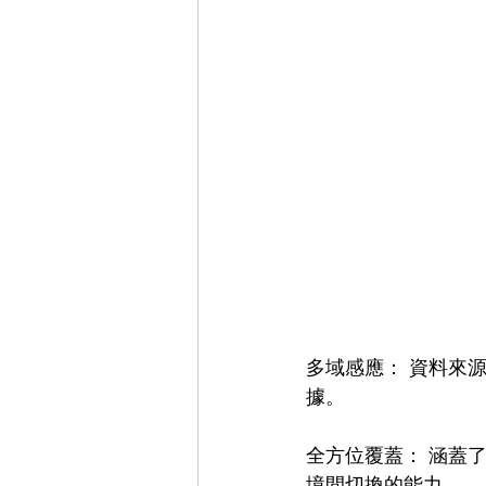
多域感應： 資料來
據。
全方位覆蓋： 涵蓋
境間切換的能力。