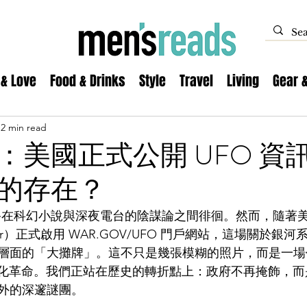
 & Love
Food & Drinks
Style
Travel
Living
Gear 
2 min read
：美國正式公開 UFO 資
的存在？
始終在科幻小說與深夜電台的陰謀論之間徘徊。然而，隨著
of War）正式啟用 WAR.GOV/UFO 門戶網站，這場關於
層面的「大攤牌」。這不只是幾張模糊的照片，而是一場
的透明化革命。我們正站在歷史的轉折點上：政府不再掩飾，
外的深邃謎團。