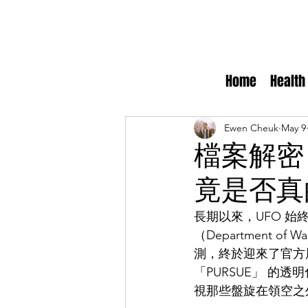
Home
Health
Ewen Cheuk
May 9
檔案解密
竟是否真
長期以來，UFO 
（Department 
測，終於迎來了官方
「PURSUE」 
視那些盤旋在領空之