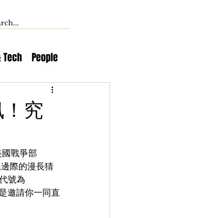
& Tech
People
訊！究
美國戰爭部
銀河系邊際的漫長猜
代號為 
而是邀請你一同直