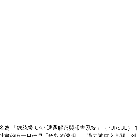
為 「總統級 UAP 遭遇解密與報告系統」（PURSUE）
計畫的唯一目標是「絕對的透明」。過去被束之高閣、列