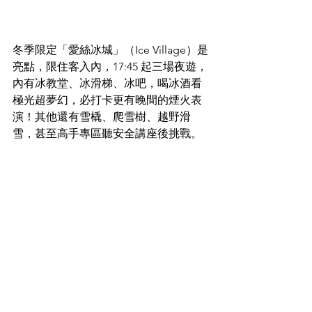
冬季限定「愛絲冰城」（Ice Village）是
亮點，限住客入內，17:45 起三場夜遊，
內有冰教堂、冰滑梯、冰吧，喝冰酒看
極光超夢幻，必打卡更有晚間的煙火表
演！其他還有雪橇、爬雪樹、越野滑
雪，甚至高手專區聽安全講座後挑戰。