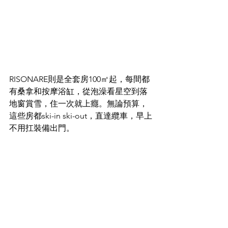
RISONARE則是全套房100㎡起，每間都
有桑拿和按摩浴缸，從泡澡看星空到落
地窗賞雪，住一次就上癮。無論預算，
這些房都ski-in ski-out，直達纜車，早上
不用扛裝備出門。