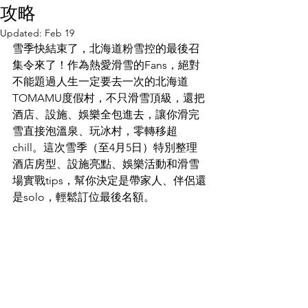
攻略
Updated:
Feb 19
雪季快結束了，北海道粉雪控的最後召
集令來了！作為熱愛滑雪的Fans，絕對
不能題過人生一定要去一次的北海道
TOMAMU度假村，不只滑雪頂級，還把
酒店、設施、娛樂全包進去，讓你滑完
雪直接泡溫泉、玩冰村，零轉移超
chill。這次雪季（至4月5日）特別整理
酒店房型、設施亮點、娛樂活動和滑雪
場實戰tips，幫你決定是帶家人、伴侶還
是solo，輕鬆訂位最後名額。