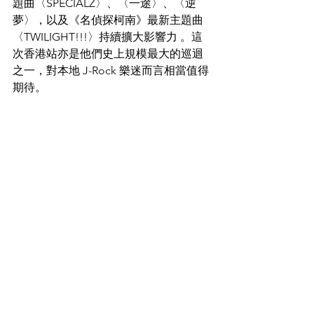
題曲〈SPECIALZ〉、〈一途〉、〈逆
夢〉，以及《名偵探柯南》最新主題曲
〈TWILIGHT!!!〉持續擴大影響力 。這
次香港站亦是他們史上規模最大的巡迴
之一，對本地 J-Rock 樂迷而言相當值得
期待。