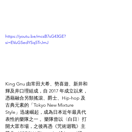
https://youtu.be/mcsB7sG43GE?
si=EVuGSedYSq5TrJmJ
King Gnu 由常田大希、勢喜遊、新井和
輝及井口理組成，自 2017 年成立以來，
憑藉融合另類搖滾、爵士、Hip-hop 及
古典元素的「Tokyo New Mixture 
Style」迅速崛起，成為日本近年最具代
表性的樂隊之一 。樂隊曾以〈白日〉打
開大眾市場，之後再憑《咒術迴戰》主