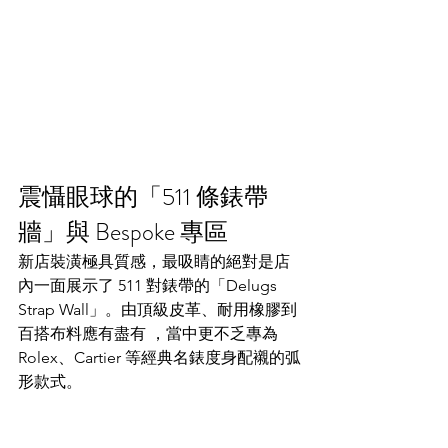
震懾眼球的「511 條錶帶
牆」與 Bespoke 專區
新店裝潢極具質感，最吸睛的絕對是店
內一面展示了 511 對錶帶的「Delugs 
Strap Wall」。由頂級皮革、耐用橡膠到
百搭布料應有盡有 ，當中更不乏專為 
Rolex、Cartier 等經典名錶度身配襯的弧
形款式。 