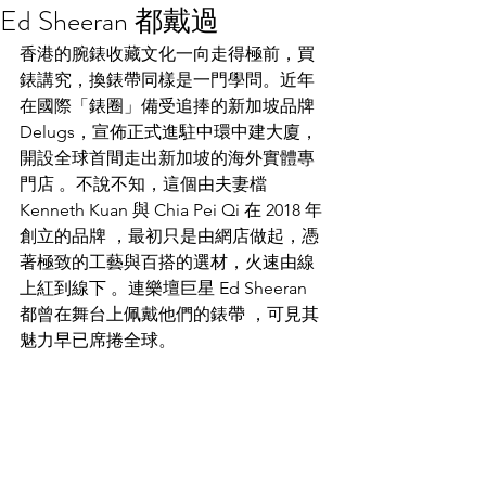
Ed Sheeran 都戴過
香港的腕錶收藏文化一向走得極前，買
錶講究，換錶帶同樣是一門學問。近年
在國際「錶圈」備受追捧的新加坡品牌 
Delugs，宣佈正式進駐中環中建大廈，
開設全球首間走出新加坡的海外實體專
門店 。不說不知，這個由夫妻檔 
Kenneth Kuan 與 Chia Pei Qi 在 2018 年
創立的品牌 ，最初只是由網店做起，憑
著極致的工藝與百搭的選材，火速由線
上紅到線下 。連樂壇巨星 Ed Sheeran 
都曾在舞台上佩戴他們的錶帶 ，可見其
魅力早已席捲全球。  