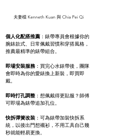
夫妻檔 Kenneth Kuan 與 Chia Pei Qi 
個人化配搭推薦
：錶帶專員會根據你的
腕錶款式、日常佩戴習慣和穿搭風格，
推薦最精準的錶帶組合。 
即場安裝服務
：買完心水錶帶後，團隊
會即時為你的愛錶換上新裝，即買即
戴。 
即時打孔調整
：想佩戴得更貼服？師傅
可即場為錶帶追加孔位。 
快拆彈簧改裝
：可為錶帶加裝快拆系
統，以後出門想襯衫，不用工具自己幾
秒就能輕易更換。 