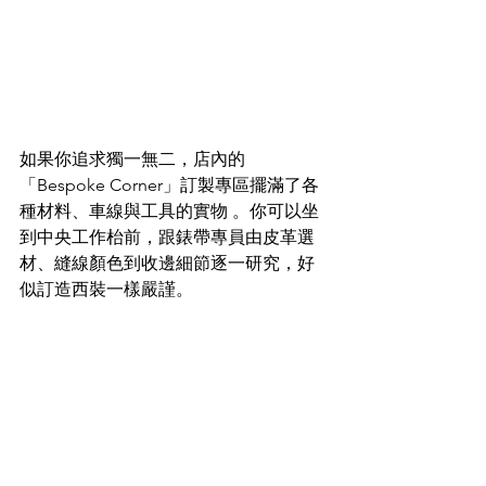
如果你追求獨一無二，店內的
「Bespoke Corner」訂製專區擺滿了各
種材料、車線與工具的實物 。你可以坐
到中央工作枱前，跟錶帶專員由皮革選
材、縫線顏色到收邊細節逐一研究，好
似訂造西裝一樣嚴謹。