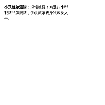
小眾腕錶選購
：現場搜羅了精選的小型
製錶品牌腕錶，供收藏家親身試戴及入
手。  