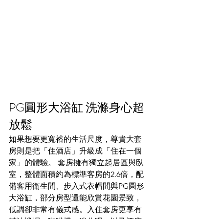
PG圓形大浴缸 洗滌身心超
放鬆
如果想要更寬裕的生活尺度，尊貴大套
房則是把「住酒店」升級成「住在一個
家」的體驗。 套房擁有獨立起居區與臥
室，整體面積約為標準客房的2.6倍，配
備客用衛生間、步入式衣帽間與PG圓形
大浴缸，部分房型還能欣賞花園景致，
低調卻非常有儀式感。入住套房更享有