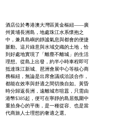
酒店位於粵港澳大灣區黃金樞紐——廣
州黃埔長洲島，地處珠江水系懷抱之
中，兼具島嶼的靜謐氣息與都會的便捷
脈動。這片綠意與水域交織的土地，恰
到好處地實現了「離塵不離城」的生活
理想。從島上出發，約半小時車程即可
抵達珠江新城、琶洲會展中心等核心商
務樞紐，無論是出席會議或洽談合作，
都能在效率與舒適之間切換自如。黃昏
時分歸返長洲，遠離城市喧囂，只需由
港幣$385起，便可在寧靜的島居氛圍中
重拾身心的平衡，是一種從容、也是當
代商旅人士理想的奢適之選。