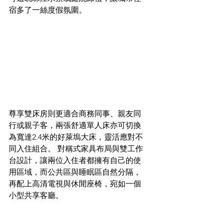
宿多了一絲度假氛圍。​
尊享雙床房則更適合商務同事、親友同
行或親子客，兩張舒適單人床亦可切換
為寬達2.4米的好萊塢大床，靈活應對不
同入住組合。 對稱式家具布局與雙工作
台設計，讓兩位入住者都擁有自己的使
用區域，而公共區與睡眠區自然分隔，
再配上高清電視與休閒座椅，宛如一個
小型共享客廳。