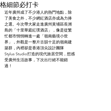
格細節必打卡
近年廣州成了不少港人的熱門地點，除
了美食之外，不少網紅酒店亦成為力捧
之選。今次帶大家走進廣州黃埔區長洲
島的「十里華庭紅璞酒店」，像是從繁
忙都市悄悄轉進一處「嶺南藝境小世
界」，外觀是一整片古韻十足的嶺南建
築群，內裡卻是香港頂尖設計團隊
Stylus Studio打造的現代旅居空間，想感
受廣州生活故事，下次出行絕不能錯
過！