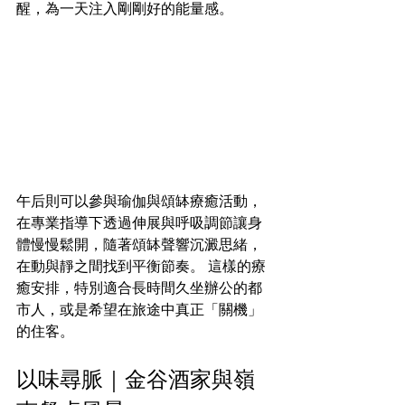
醒，為一天注入剛剛好的能量感。​
午后則可以參與瑜伽與頌缽療癒活動，
在專業指導下透過伸展與呼吸調節讓身
體慢慢鬆開，隨著頌缽聲響沉澱思緒，
在動與靜之間找到平衡節奏。 這樣的療
癒安排，特別適合長時間久坐辦公的都
市人，或是希望在旅途中真正「關機」
的住客。
以味尋脈｜金谷酒家與嶺