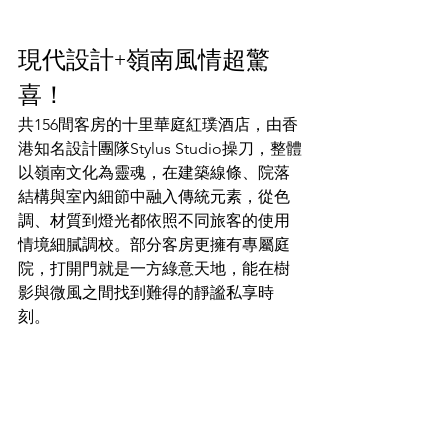
現代設計+嶺南風情超驚
喜！
共156間客房的十里華庭紅璞酒店，由香
港知名設計團隊Stylus Studio操刀，整體
以嶺南文化為靈魂，在建築線條、院落
結構與室內細節中融入傳統元素，從色
調、材質到燈光都依照不同旅客的使用
情境細膩調校。部分客房更擁有專屬庭
院，打開門就是一方綠意天地，能在樹
影與微風之間找到難得的靜謐私享時
刻。