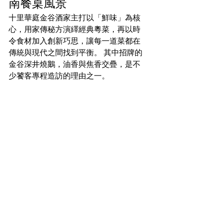
南餐桌風景
十里華庭金谷酒家主打以「鮮味」為核
心，用家傳秘方演繹經典粵菜，再以時
令食材加入創新巧思，讓每一道菜都在
傳統與現代之間找到平衡。 其中招牌的
金谷深井燒鵝，油香與焦香交疊，是不
少饕客專程造訪的理由之一。​