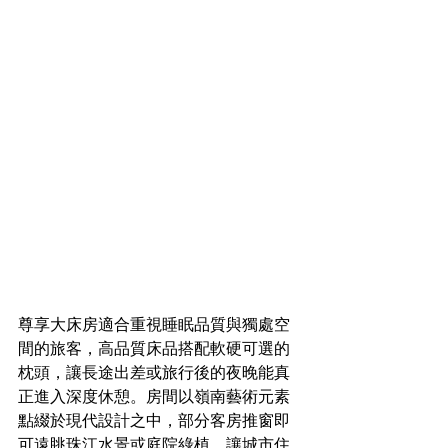
尊享大床房適合重視睡眠品質與獨處空
間的旅客，高品質床品搭配軟硬可選的
枕頭，讓長途出差或旅行後的夜晚能真
正進入深度休憩。房間以嶺南藝術元素
點綴於現代設計之中，部分客房推窗即
可遠眺珠江水景或庭院綠植，讓城市住