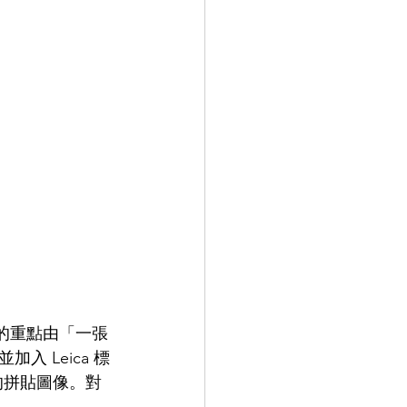
拍攝的重點由「一張
 Leica 標
的拼貼圖像。對