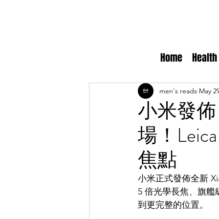
Home
Health
men's reads
May 2
小米發佈 X
場！Leic
焦點
小米正式發佈全新 Xiao
5 倍光學長焦、旗
到更完整的位置。