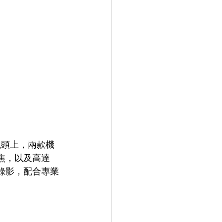
學長焦鏡頭上，兩款機
變焦，以及高達 
電影級錄影，配合專業