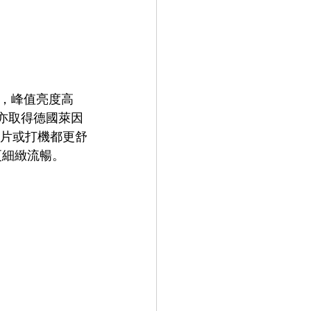
顯示屏，峰值亮度高
系列亦取得德國萊因 
睇片或打機都更舒
觀感更細緻流暢。