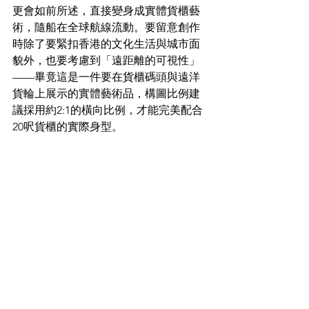
更會如前所述，直接變身成實體貨櫃藝
術，隨船在全球航線流動。要留意創作
時除了要緊扣香港的文化生活與城市面
貌外，也要考慮到「遠距離的可視性」
——畢竟這是一件要在貨櫃碼頭與遠洋
貨輪上展示的實體藝術品，構圖比例建
議採用約2:1的橫向比例，才能完美配合
20呎貨櫃的實際身型。
「一個貨櫃 一個故事」繪畫比賽詳情
主題 ：
航向世界的香港
主題簡介 ：
作品可自由演繹香港作為國
際港口城市的文化、生活、故事或城市
面貌，並以「航向世界」的交流與流動
為意念，展現你對香港的觀察與創意詮
釋。
報名日期：
即日起至 2026 年 7 月 10 日
網上報名 ：