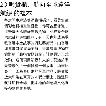
20 呎貨櫃、航向全球遠洋
航線 的複本
每次開車經過葵涌貨櫃碼頭，看著無數
個彩色貨櫃重重疊疊，你可曾想像過，
這些每天承載著無數貨物、穿梭於全球
供應鏈的鋼鐵巨箱，有一天也能成為承
載香港本土故事的流動藝術品？由香港
海運港口發展局主辦、香港海事博物館
協辦的「藝術貨櫃啟航」計劃最近正式
啟動。這個項目最吸引人的，莫過於率
先登場的「一個貨櫃一個故事」繪畫比
賽——因為各組別的冠軍作品，將會被
放大印製在真實的20呎貨櫃上，隨遠洋
航線航行全球，把本地的創意與文化直
接帶到世界各地。