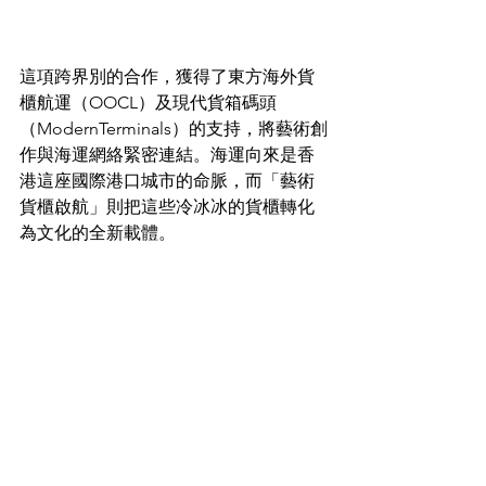
這項跨界別的合作，獲得了東方海外貨
櫃航運（OOCL）及現代貨箱碼頭
（ModernTerminals）的支持，將藝術創
作與海運網絡緊密連結。海運向來是香
港這座國際港口城市的命脈，而「藝術
貨櫃啟航」則把這些冷冰冰的貨櫃轉化
為文化的全新載體。