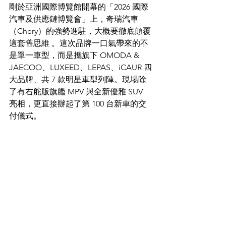
剛於亞洲國際博覽館開幕的「2026 國際
汽車及供應鏈博覽會」上，奇瑞汽車
（Chery）的強勢進駐，大概要徹底顛覆
這套舊思維 。這次品牌一口氣帶來的不
是單一車型，而是攜旗下 OMODA & 
JAECOO、LUXEED、LEPAS、iCAUR 四
大品牌、共 7 款明星車型列陣。現場除
了有右舵版旗艦 MPV 與全新優雅 SUV 
亮相，更直接辦起了第 100 台新車的交
付儀式。