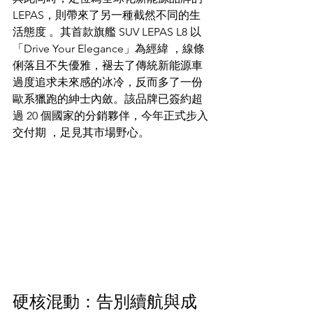
LEPAS，則帶來了另一種截然不同的生
活態度 。其首款旗艦 SUV LEPAS L8 以
「Drive Your Elegance」為經緯 ，線條
俐落且不失優雅，褪去了傳統新能源車
過度追求未來感的冰冷，反而多了一份
歐系獵跑的紳士內斂。該品牌已簽約超
過 20 個國家的分銷夥伴，今年正式步入
交付期 ，足見其市場野心。  
硬核混動：告別續航與成