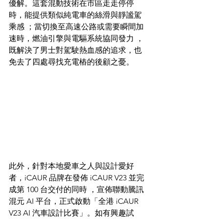
優解。這套混動技術在市區走走停停
時，能提供類似純電車的絲滑與靜謐駕
乘感 ；當切換至高速公路或需要瞬間加
速時，燃油引擎與電驅系統協同發力 ，
既解決了男士對駕駛熱血感的追求，也
免去了四處尋找充電樁的後顧之憂。  
此外，針對本地愛車之人與設計愛好
者，iCAUR 品牌在發佈 iCAUR V23 並完
成第 100 台交付的同時 ，宣佈聯動騰訊
混元 AI 平台，正式啟動「全港 iCAUR 
V23 AI 汽車設計比賽」。如有興趣試