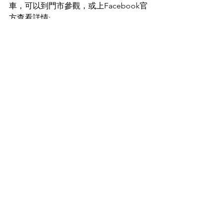
車，可以到門市參觀，或上Facebook官
方查看詳情: 
https://facebook.com/omodajaecoohk
📍OMODA & JAECOO 陳列室
地址：香港灣仔堅尼地道15號合和商場
16樓1601號舖
電話：2812 8088
📍OMODA & JAECOO 荃灣 Pop-up
地址：荃灣悅來酒店 7 樓
電話：9470 1896
Auto
See All
Recent Posts