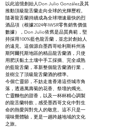
以此追憶創始人Don Julio González及其
推動頂級龍舌蘭走向全球的光輝歷程。
隨著龍舌蘭持續成為全球增速最快的烈
酒品項（根據2024年IWSR零售銷售價值
數據），Don Julio依舊是品質典範，堅
持採用100%藍色龍舌蘭，並忠於創始人
的遠見。這個源自墨西哥哈利斯科州洛
斯阿爾托斯地區的精品龍舌蘭酒，只使
用肥沃黏土土壤中手工採摘、完全成熟
的藍龍舌蘭，革新整個龍舌蘭酒行業，
並樹立了頂級龍舌蘭酒的標準。​
今個亡靈節，不妨走進香港這些城市角
落，透過萬壽菊的花香、祭壇的燭光、
亡靈麵包的甜香，以及一杯杯精心調製
的龍舌蘭特飲，感受墨西哥文化中對生
命的熱愛與對先人的敬意。這不只是一
場味覺體驗，更是一趟跨越地域的文化
之旅。