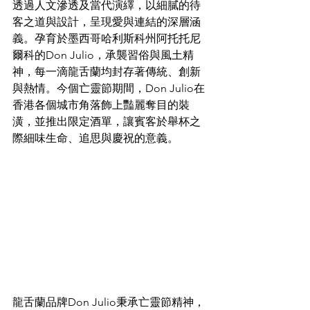
透過人文滲透及當代演繹，以細膩的待
客之道與設計，呈現愛與連結的深層涵
義。孕育於墨西哥哈利斯科州阿托托尼
爾科的Don Julio，承襲習俗與風土精
神，每一滴龍舌蘭均封存著傳統、創新
與熱情。今個亡靈節期間，Don Julio在
香港各個城市角落飾上豔麗奪目的裝
潢，並推出限定酒單，讓賓客於舉杯之
際細味生命、追思與慶祝的意義。
龍舌蘭品牌Don Julio秉承亡靈節精神，