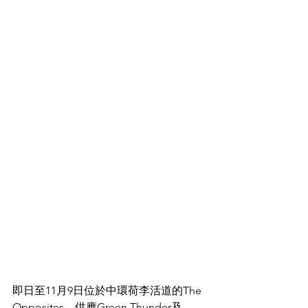
即日至11月9日位於中環荷李活道的The 
Opposites，供應Green Thunder及