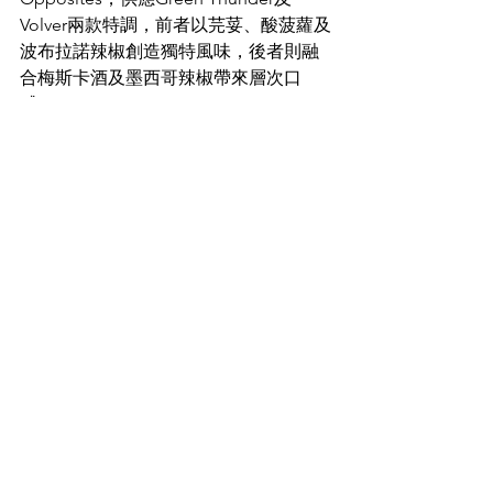
Volver兩款特調，前者以芫荽、酸菠蘿及
波布拉諾辣椒創造獨特風味，後者則融
合梅斯卡酒及墨西哥辣椒帶來層次口
感。
The Opposites
地址: 中環荷李活道 49 號鴻豐商業中心 
LG 樓
Food & Drinks
See All
Recent Posts