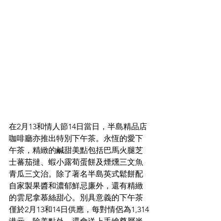
在2月13和情人節14日當日，半島精品店
咖啡廳亦推出特別下午茶。
永恆的愛下
午茶，精緻的鹹甜美點包括巴馬火腿芝
士蕃茄撻、蝦小露荀蛋餅及煙燻三文魚
青瓜三文治。除了著名半島英式鬆餅配
自家製果醬和濃郁鮮忌廉外，還有精緻
的雲尼拿慕絲甜心。別具意義的下午茶
僅於2
月13和14日供應，每對情侶為1,314