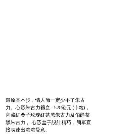
還原基本步，情人節一定少不了朱古
力。
心形朱古力禮盒 –520港元 (十粒)，
內藏
紅桑子玫瑰紅茶黑朱古力及伯爵茶
黑朱古力 。心形盒子設計精巧，簡單直
接表達出濃濃愛意。