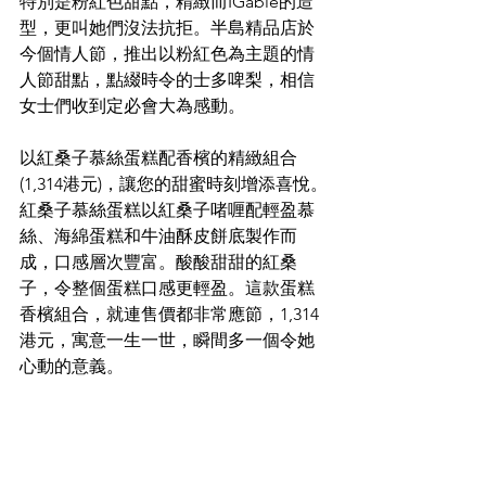
特別是粉紅色甜點，精緻而IGable的造
型，更叫她們沒法抗拒。半島精品店於
今個情人節，推出以粉紅色為主題的情
人節甜點，點綴時令的士多啤梨，相信
女士們收到定必會大為感動。
以紅桑子慕絲蛋糕配香檳的精緻組合
(
1,314港元
)，讓您的甜蜜時刻增添喜悅。
紅桑子慕絲蛋糕以紅桑子啫喱配輕盈慕
絲、海綿蛋糕和牛油酥皮餅底製作而
成，口感層次豐富。酸酸甜甜的紅桑
子，令整個蛋糕口感更輕盈。這款蛋糕
香檳組合，就連售價都非常應節，
1,314
港元
，寓意一生一世，瞬間多一個令她
心動的意義。