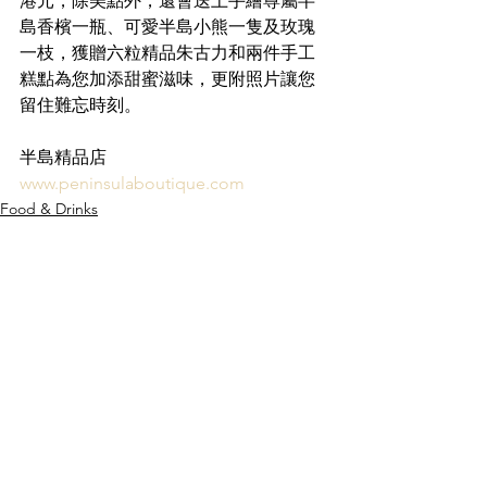
港元，除美點外，還會送上手繪尊屬半
島香檳一瓶
、可愛半島小熊一隻及玫瑰
一枝，獲贈六粒精品朱古力和兩件手工
糕點為您加添甜蜜滋味，更附照片讓您
留住難忘時刻。
半島精品店
www.peninsulaboutique.com
Food & Drinks
See All
Recent Posts