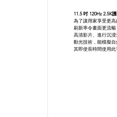
11.5 吋 120Hz 
為了讓用家享受更高的畫質
刷新率令畫面更流暢
高清影片、進行沉浸
動光技術，能模擬自
其即使長時間使用此