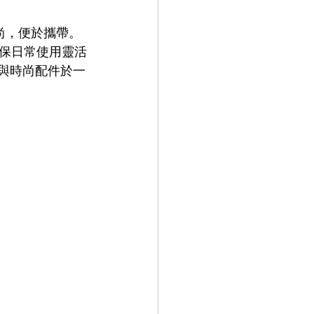
薄時尚，便於攜帶。
保日常使用靈活
味與時尚配件於一