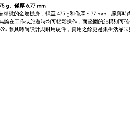
 g、僅厚 6.77 mm
a 具備精緻的金屬機身，輕至 475 g和僅厚 6.77 mm，纖
無論在工作或旅遊時均可輕鬆操作，而堅固的結構則可確
ad X9a 兼具時尚設計與耐用硬件，實用之餘更是集生活品