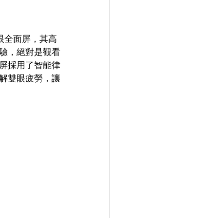
5K護眼全面屏，其高
驗，絕對是觀看
屏採用了智能律
解雙眼疲勞，讓