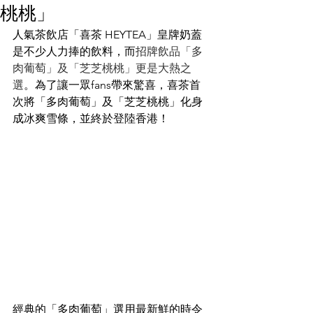
桃桃」
人氣茶飲店「喜茶 HEYTEA」皇牌奶蓋
是不少人力捧的飲料，而
招牌飲品「多
肉葡萄」及「芝芝桃桃」更是大熱之
選
。為了讓一眾fans帶來驚喜，喜茶首
次將「多肉葡萄」及「芝芝桃桃」化身
成冰爽雪條，並終於登陸香港！
經典的「多肉葡萄」選用最新鮮的時令