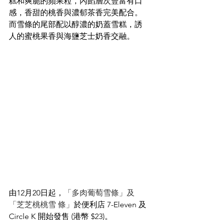
糕和爽脆的蘋果粒，內餡層次豐富有口
感，香甜的桃香與濃郁茶香完美配合。
而雪條的尾部配以醇濃的奶蓋雪糕，誘
人的蜜桃果香與海鹽芝士奶香交融。
由12月20日起，
「多肉葡萄雪條」及
「芝芝桃桃雪 條」
於便利店 7-Eleven 及 
Circle K 開始發售 (港幣 $23)。