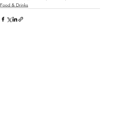
Food & Drinks
See All
Recent Posts