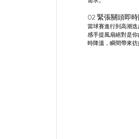
需求。
02 緊張關頭即時
當球賽進行到高潮迭
感手提風扇絕對是你
時降溫，瞬間帶來彷