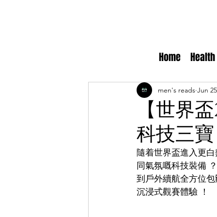
Home
Health
men's reads
Jun 25
【世界盃
科技三寶
隨着世界盃進入更白
同氣氛嘅科技裝備 ？
到戶外續航全方位包
沉浸式觀賽體驗 ！ 