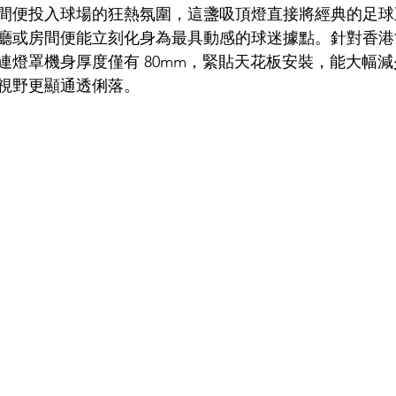
間便投入球場的狂熱氛圍，這盞吸頂燈直接將經典的足球
廳或房間便能立刻化身為最具動感的球迷據點。針對香港
連燈罩機身厚度僅有 80mm，緊貼天花板安裝，能大幅
視野更顯通透俐落。