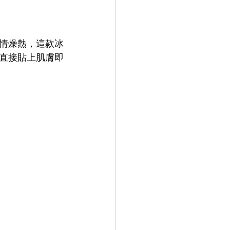
情燥熱，這款冰
直接貼上肌膚即