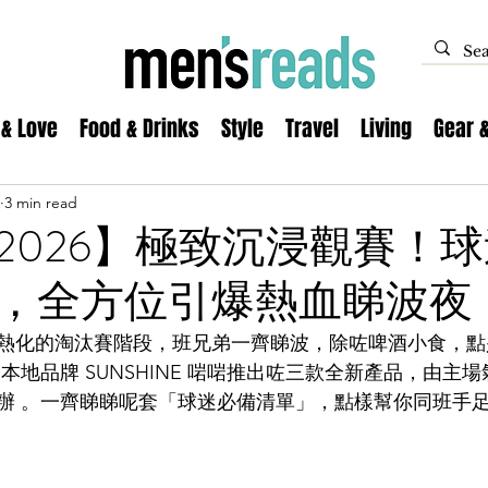
 & Love
Food & Drinks
Style
Travel
Living
Gear 
3 min read
2026】極致沉浸觀賽！
，全方位引爆熱血睇波夜
熱化的淘汰賽階段，班兄弟一齊睇波，除咗啤酒小食，點
本地品牌 SUNSHINE 啱啱推出咗三款全新產品，由主
辦 。一齊睇睇呢套「球迷必備清單」，點樣幫你同班手