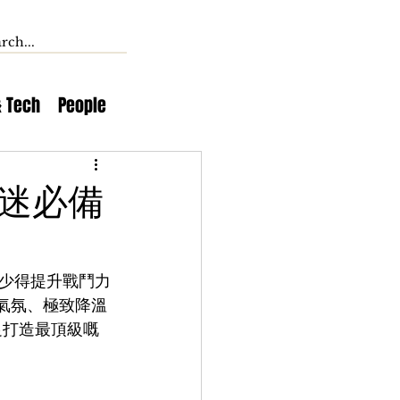
& Tech
People
球迷必備
少得提升戰鬥力
場氣氛、極致降溫
足打造最頂級嘅