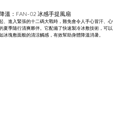
降溫：FAN-02 冰感手提風扇
起、進入緊張的十二碼大戰時，難免會令人手心冒汗、心
的夏季隨行清爽夥伴。它配備了快速製冷冰敷技術，可以
如冰塊敷面般的清涼觸感，有效幫助身體降溫消暑。