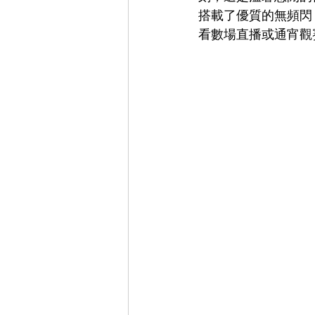
搭載了優質的無頻閃
看數場直播或通宵觀