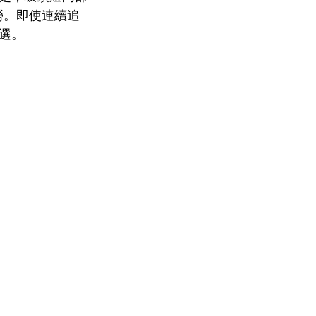
勞。即使連續追
選。