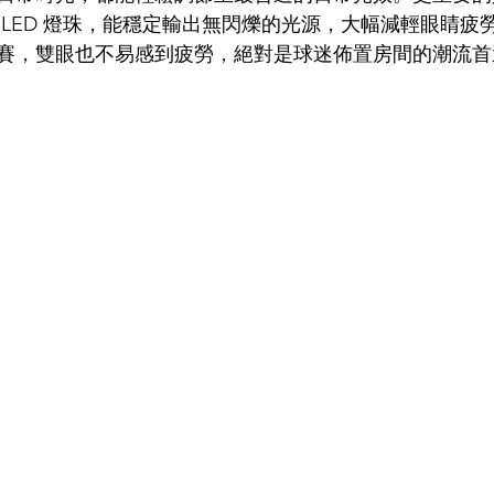
 LED 燈珠，能穩定輸出無閃爍的光源，大幅減輕眼睛疲
賽，雙眼也不易感到疲勞，絕對是球迷佈置房間的潮流首