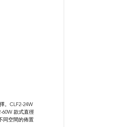
LF2-24W 
2-60W 款式直徑
房等不同空間的佈置