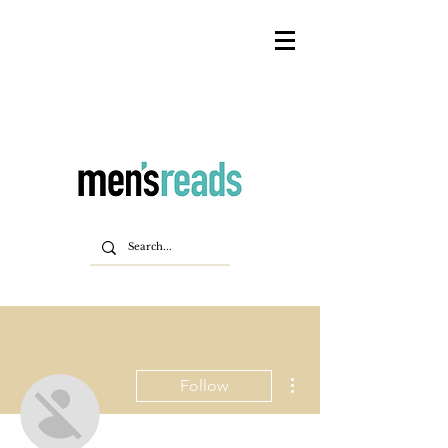
More actions
Follow