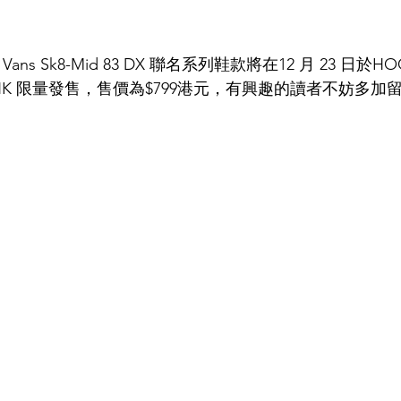
 Vans Sk8-Mid 83 DX 聯名系列鞋款將在12 月 23 日於H
D HK 限量發售，售價為$799港元，有興趣的讀者不妨多加