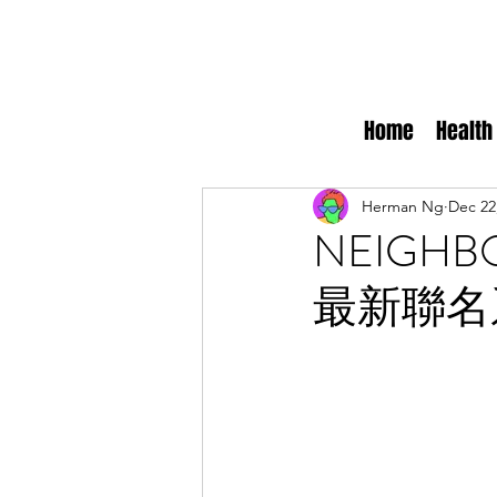
Home
Health
Herman Ng
Dec 22
NEIGHBO
最新聯名