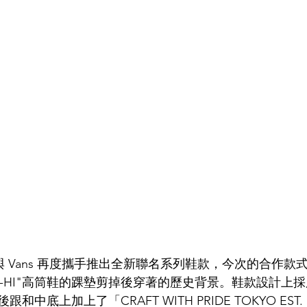
D 與 Vans 再度攜手推出全新聯名系列鞋款，今次的合作款
8-HI"高筒鞋的踝墊剪掉後穿著的歷史背景。鞋款設計上
中底上加上了「CRAFT WITH PRIDE TOKYO EST.