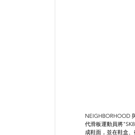
NEIGHBORHOO
代滑板運動員將"SK
成鞋面，並在鞋盒、後跟和