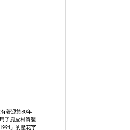
式有著源於80年
採用了麂皮材質製
 1994」的壓花字