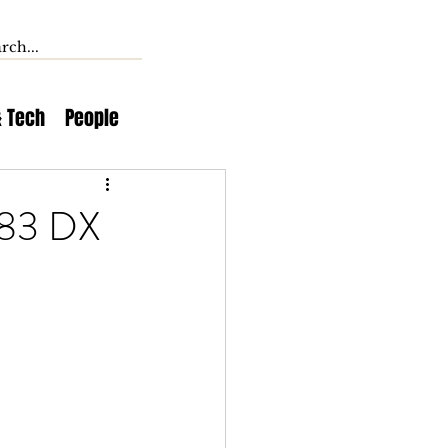
& Tech
People
83 DX